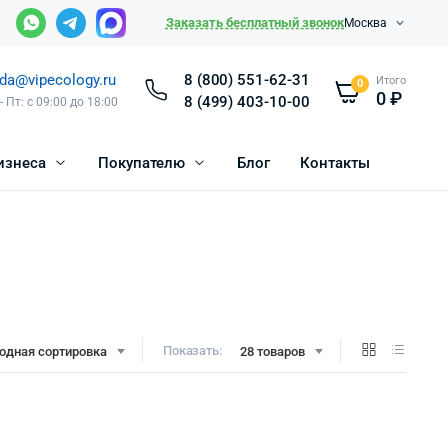
Заказать бесплатный звонок
Москва
da@vipecology.ru
8 (800) 551-62-31
Итого
0
0
₽
8 (499) 403-10-00
- Пт: с 09:00 до 18:00
изнеса
Покупателю
Блог
Контакты
Показать:
одная сортировка
28 товаров