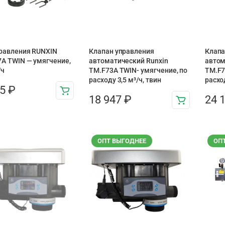
равления RUNXIN
Клапан управления
Клапа
A TWIN — умягчение,
автоматический Runxin
автом
/ч
TM.F73A TWIN- умягчение, по
TM.F7
расходу 3,5 м³/ч, твин
расхо
85
₽
18 947
₽
24 
ОПТ ВЫГОДНЕЕ
ОП