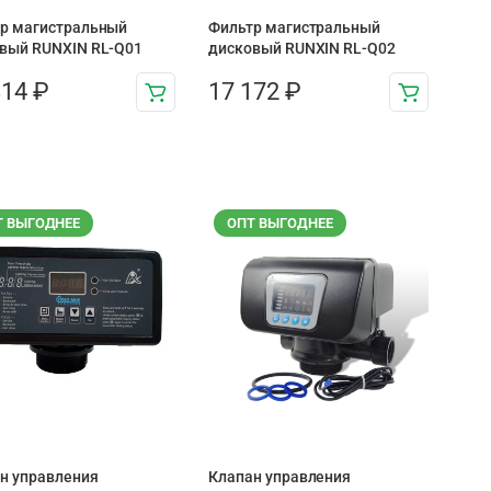
р магистральный
Фильтр магистральный
вый RUNXIN RL-Q01
дисковый RUNXIN RL-Q02
814
₽
17 172
₽
Т ВЫГОДНЕЕ
ОПТ ВЫГОДНЕЕ
н управления
Клапан управления