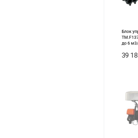
Блок уп
TM.F137
до 6 м3
39 1