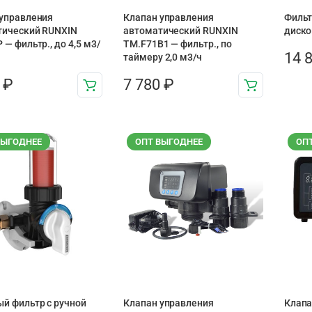
управления
Клапан управления
Фильт
тический RUNXIN
автоматический RUNXIN
диско
 — фильтр., до 4,5 м3/
TM.F71B1 — фильтр., по
14 
таймеру 2,0 м3/ч
7
₽
7 780
₽
ВЫГОДНЕЕ
ОПТ ВЫГОДНЕЕ
ОП
й фильтр с ручной
Клапан управления
Клапа