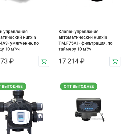
н управления
Клапан управления
атический Runxin
автоматический Runxin
4A3- умягчение, по
TM.F75A1- фильтрация, по
ду 10 м³/ч
таймеру 10 м³/ч
173
₽
17 214
₽
Т ВЫГОДНЕЕ
ОПТ ВЫГОДНЕЕ