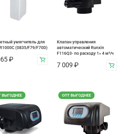
етный умягчитель для
Клапан управления
R1000C (0835/F79/F70D)
автоматический Runxin
F116Q3- по расходу 1» 4 м³/ч
065
₽
7 009
₽
Т ВЫГОДНЕЕ
ОПТ ВЫГОДНЕЕ