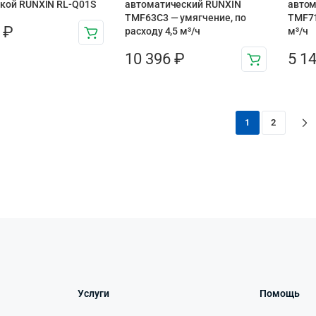
кой RUNXIN RL-Q01S
автоматический RUNXIN
автом
TMF63C3 — умягчение, по
TMF71
3
₽
расходу 4,5 м³/ч
м³/ч
10 396
₽
5 1
1
2
Услуги
Помощь