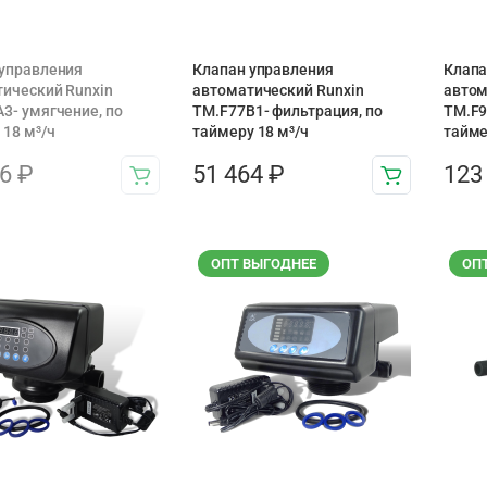
управления
Клапан управления
Клапа
ический Runxin
автоматический Runxin
автом
3- умягчение, по
TM.F77B1- фильтрация, по
TM.F9
 18 м³/ч
таймеру 18 м³/ч
тайме
46
₽
51 464
₽
123
ОПТ ВЫГОДНЕЕ
ОП