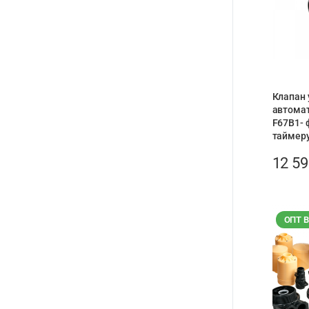
Клапан 
автомат
F67В1- 
таймеру
12 5
ОПТ 