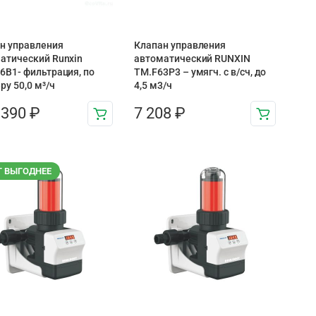
н управления
Клапан управления
атический Runxin
автоматический RUNXIN
6B1- фильтрация, по
TM.F63P3 – умягч. с в/сч, до
ру 50,0 м³/ч
4,5 м3/ч
 390
₽
7 208
₽
Т ВЫГОДНЕЕ