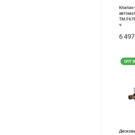
Клапан 
автома
TM.F67P
ч
6 49
ОПТ 
Дисковы