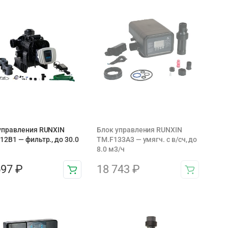
управления RUNXIN
Блок управления RUNXIN
12B1 — фильтр., до 30.0
ТМ.F133A3 — умягч. с в/сч, до
8.0 м3/ч
597
₽
18 743
₽