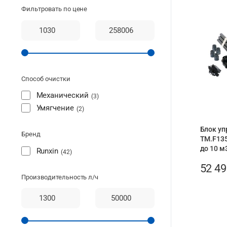
Фильтровать по цене
Способ очистки
Механический
3
Умягчение
2
Блок уп
Бренд
TM.F135
до 10 м
Runxin
42
52 4
Производительность л/ч