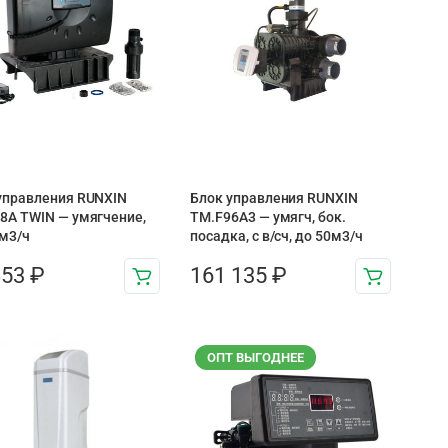
управления RUNXIN
Блок управления RUNXIN
8A TWIN — умягчение,
ТМ.F96A3 — умягч, бок.
 м3/ч
посадка, с в/сч, до 50м3/ч
853
₽
161 135
₽
ОПТ ВЫГОДНЕЕ