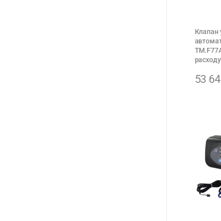
Клапан 
автомат
TM.F77A
расходу
53 6