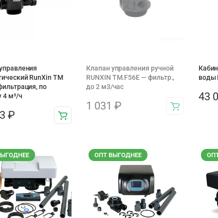
управления
Клапан управления ручной
Кабин
ический RunXin TM
RUNXIN TM.F56E — фильтр.,
воды 
фильтрация, по
до 2 м3/час
43 
 4 м³/ч
1 031
₽
93
₽
ВЫГОДНЕЕ
ОПТ ВЫГОДНЕЕ
ОП