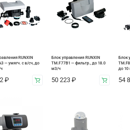
равления RUNXIN
Блок управления RUNXIN
Блок 
3 — умягч. с в/сч, до
ТМ.F77B1 — фильтр., до 18.0
ТМ.F8
/ч
м3/ч
до 10
72
₽
50 223
₽
54 