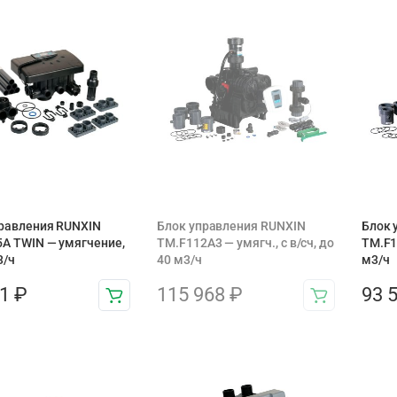
равления RUNXIN
Блок управления RUNXIN
Блок 
A TWIN — умягчение,
ТМ.F112A3 — умягч., с в/сч, до
ТМ.F1
3/ч
40 м3/ч
м3/ч
91
₽
115 968
₽
93 