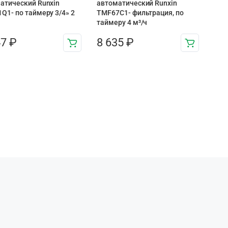
атический Runxin
автоматический Runxin
Q1- по таймеру 3/4» 2
TMF67C1- фильтрация, по
таймеру 4 м³/ч
47
₽
8 635
₽