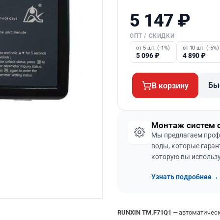
5 147
₽
ОПТ / СКИДКИ
от 5 шт. (-1%)
от 10 шт. (-5%)
5 096
₽
4 890
₽
Бы
В корзину
Монтаж систем 
Мы предлагаем проф
воды, которые гаран
которую вы использу
Узнать подробнее
→
RUNXIN TM.F71Q1
— автоматическ