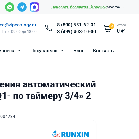
Заказать бесплатный звонок
Москва
da@vipecology.ru
8 (800) 551-62-31
Итого
0
0
₽
8 (499) 403-10-00
- Пт: с 09:00 до 18:00
изнеса
Покупателю
Блог
Контакты
ления автоматический
1- по таймеру 3/4» 2
0004734