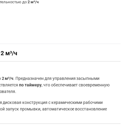
тельностью до
2 м³/ч
2 м³/ч
о
2 м³/ч
. Предназначен для управления засыпными
ствляется
по таймеру
, что обеспечивает своевременную
ователя.
я дисковая конструкция с керамическими рабочими
ной запуск промывки, автоматическое восстановление