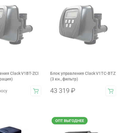
ения Clack V1BT-ZCI
Блок управления Clack V1TC-BTZ
трация)
(3 кн., фильтр)
43 319
₽
росу
ОПТ ВЫГОДНЕЕ