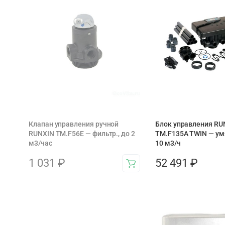
Клапан управления ручной
Блок управления RU
RUNXIN TM.F56E — фильтр., до 2
TM.F135A TWIN — ум
м3/час
10 м3/ч
1 031
₽
52 491
₽