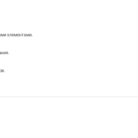
ими элементами.
ания.
ов.