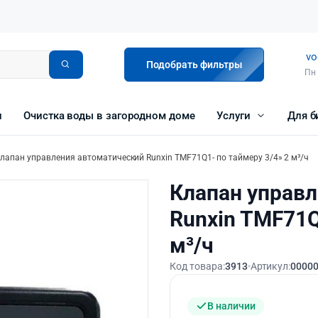
vo
Подобрать фильтры
Пн 
и
Очистка воды в загородном доме
Услуги
Для б
лапан управления автоматический Runxin TMF71Q1- по таймеру 3/4» 2 м³/ч
Клапан управ
Runxin TMF71Q
м³/ч
Код товара:
3913
Артикул:
0000
В наличии