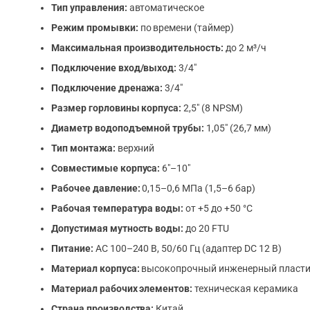
Тип управления:
автоматическое
Режим промывки:
по времени (таймер)
Максимальная производительность:
до 2 м³/ч
Подключение вход/выход:
3/4″
Подключение дренажа:
3/4″
Размер горловины корпуса:
2,5″ (8 NPSM)
Диаметр водоподъемной трубы:
1,05″ (26,7 мм)
Тип монтажа:
верхний
Совместимые корпуса:
6″–10″
Рабочее давление:
0,15–0,6 МПа (1,5–6 бар)
Рабочая температура воды:
от +5 до +50 °C
Допустимая мутность воды:
до 20 FTU
Питание:
AC 100–240 В, 50/60 Гц (адаптер DC 12 В)
Материал корпуса:
высокопрочный инженерный пласт
Материал рабочих элементов:
техническая керамика
Страна производства:
Китай.