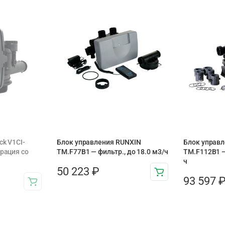
ck V1CI-
Блок управления RUNXIN
Блок управ
трация со
ТМ.F77B1 — фильтр., до 18.0 м3/ч
ТМ.F112B1 —
ч
50 223
₽
93 597