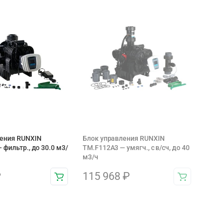
ления RUNXIN
Блок управления RUNXIN
 фильтр., до 30.0 м3/
ТМ.F112A3 — умягч., с в/сч, до 40
м3/ч
₽
115 968
₽