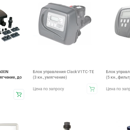
NXIN
Блок управления Clack V1TC-TE
Блок управл
ягчение, до
(3 кн., умягчение)
(5 кн., филь
Цена по запросу
Цена по зап