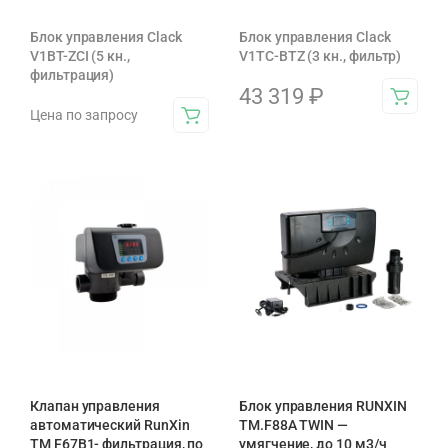
Блок управления Clack
Блок управления Clack
V1BT-ZCI (5 кн.,
V1TC-BTZ (3 кн., фильтр)
фильтрация)
43 319
₽
Цена по запросу
Клапан управления
Блок управления RUNXIN
автоматический RunXin
ТМ.F88A TWIN —
TM F67В1- фильтрация, по
умягчение, до 10 м3/ч