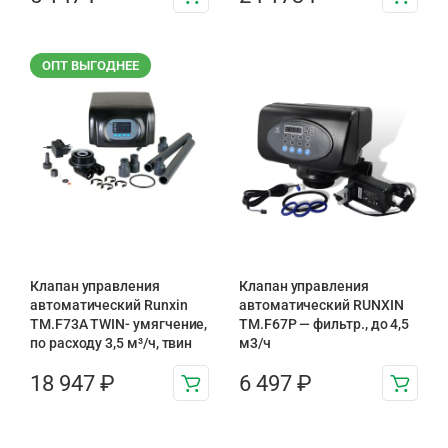
ОПТ ВЫГОДНЕЕ
Клапан управления
Клапан управления
автоматический Runxin
автоматический RUNXIN
TM.F73A TWIN- умягчение,
TM.F67P — фильтр., до 4,5
по расходу 3,5 м³/ч, твин
м3/ч
18 947
₽
6 497
₽