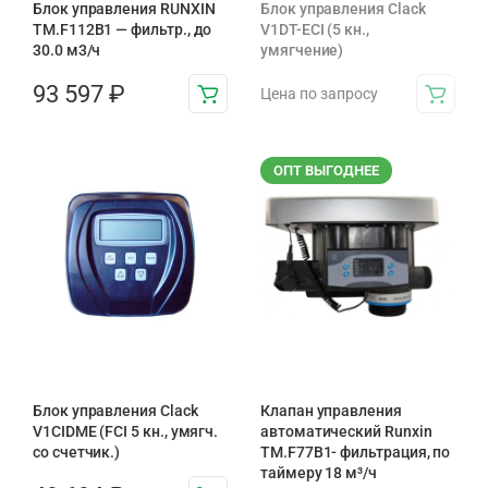
Блок управления RUNXIN
Блок управления Clack
ТМ.F112B1 — фильтр., до
V1DT-ECI (5 кн.,
30.0 м3/ч
умягчение)
93 597
₽
Цена по запросу
ОПТ ВЫГОДНЕЕ
Блок управления Clack
Клапан управления
V1CIDME (FCI 5 кн., умягч.
автоматический Runxin
со счетчик.)
TM.F77B1- фильтрация, по
таймеру 18 м³/ч