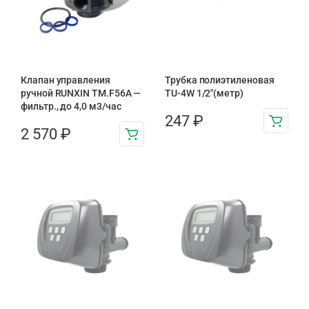
Клапан управления
Трубка полиэтиленовая
ручной RUNXIN TM.F56A —
TU-4W 1/2″(метр)
фильтр., до 4,0 м3/час
247
₽
2 570
₽