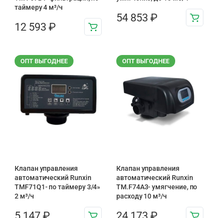
таймеру 4 м³/ч
54 853
₽
12 593
₽
ОПТ ВЫГОДНЕЕ
ОПТ ВЫГОДНЕЕ
Клапан управления
Клапан управления
автоматический Runxin
автоматический Runxin
TMF71Q1- по таймеру 3/4»
TM.F74A3- умягчение, по
2 м³/ч
расходу 10 м³/ч
5 147
₽
24 173
₽