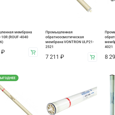
ленная мембрана
Промышленная
Пром
UF-10R (ROUF-4040
обратноосмотическая
обрат
6)
мембрана VONTRON ULP21-
мемб
2521
4021
3
₽
7 211
₽
8 2
ВЫГОДНЕЕ