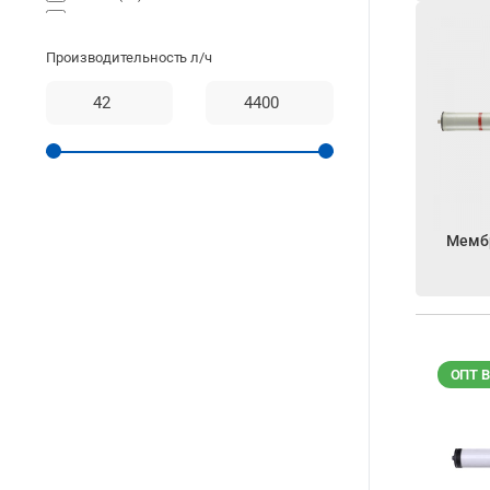
TORAY
9
LG
5
Производительность л/ч
Мемб
ОПТ 