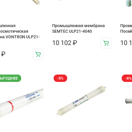
ленная
Промышленная мембрана
Пром
оосмотическая
SEMTEC ULP21-4040
Посей
на VONTRON ULP21-
10 102
₽
10 
4
₽
ВЫГОДНЕЕ
-5%
-6%