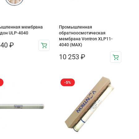
ышленная мембрана
Промышленная
дон ULP-4040
обратноосмотическая
мембрана Vontron XLP11-
140
₽
4040 (MAX)
10 253
₽
-5%