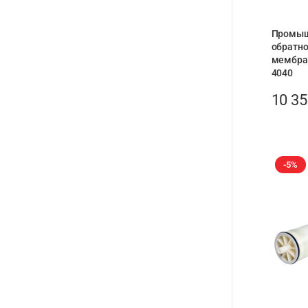
Промыш
обратн
мембра
4040
10 3
-5%