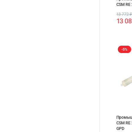
CSM RE 
13 772
13 0
-5%
Промыш
CSM RE 
GPD