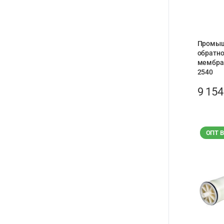
Промыш
обратн
мембра
2540
9 15
ОПТ 