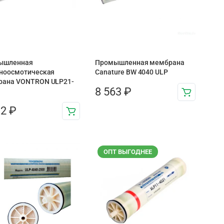
ышленная
Промышленная мембрана
ноосмотическая
Canature BW 4040 ULP
рана VONTRON ULP21-
8 563
₽
92
₽
ОПТ ВЫГОДНЕЕ