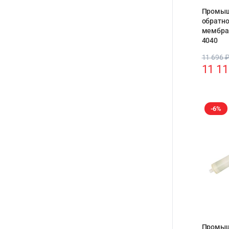
Промыш
обратн
мембра
4040
11 696
11 1
-6%
Промыш