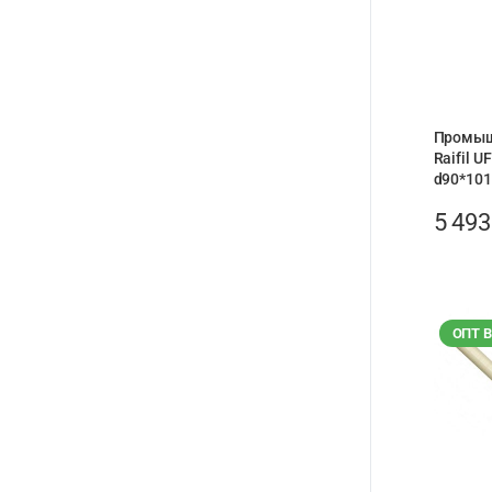
Промыш
Raifil 
d90*101
5 49
ОПТ 