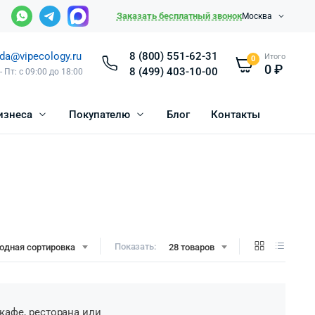
Заказать бесплатный звонок
Москва
da@vipecology.ru
8 (800) 551-62-31
Итого
0
0
₽
8 (499) 403-10-00
- Пт: с 09:00 до 18:00
изнеса
Покупателю
Блог
Контакты
Показать:
одная сортировка
28 товаров
кафе, ресторана или