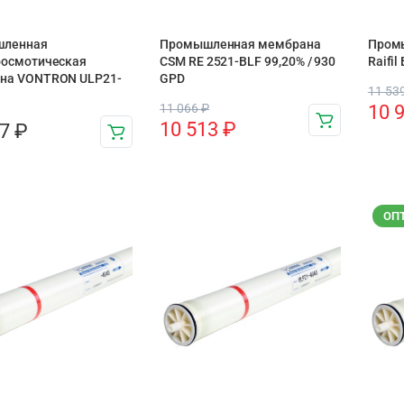
ленная
Промышленная мембрана
Пром
оосмотическая
CSM RE 2521-BLF 99,20% / 930
Raifi
на VONTRON ULP21-
GPD
11 53
11 066
₽
10 
10 513
₽
57
₽
ОП