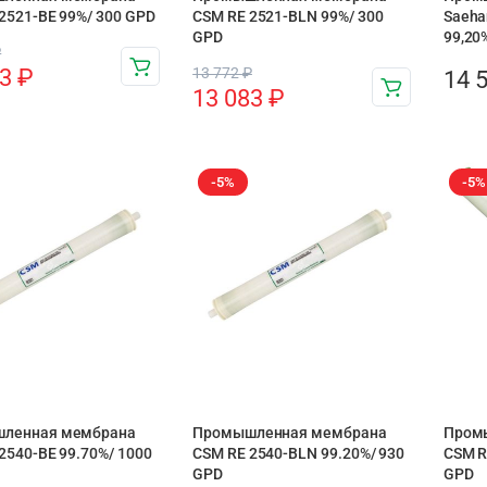
2521-BE 99%/ 300 GPD
CSM RE 2521-BLN 99%/ 300
Saeha
GPD
99,20
₽
83
₽
13 772
₽
14 
13 083
₽
-5%
-5%
ленная мембрана
Промышленная мембрана
Пром
2540-BE 99.70%/ 1000
CSM RE 2540-BLN 99.20%/ 930
CSM R
GPD
GPD