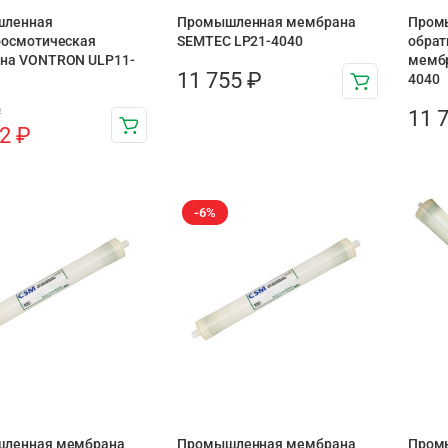
ленная
Промышленная мембрана
Пром
оосмотическая
SEMTEC LP21-4040
обрат
на VONTRON ULP11-
мемб
11 755
₽
4040
₽
11 
12
₽
-6%
ленная мембрана
Промышленная мембрана
Пром