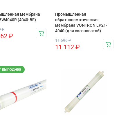
ышленная мембрана
Промышленная
l BW4040R (4040-BE)
обратноосмотическая
мембрана VONTRON LP21-
9
₽
4040 (для солоноватой)
962
₽
11 696
₽
11 112
₽
Т ВЫГОДНЕЕ