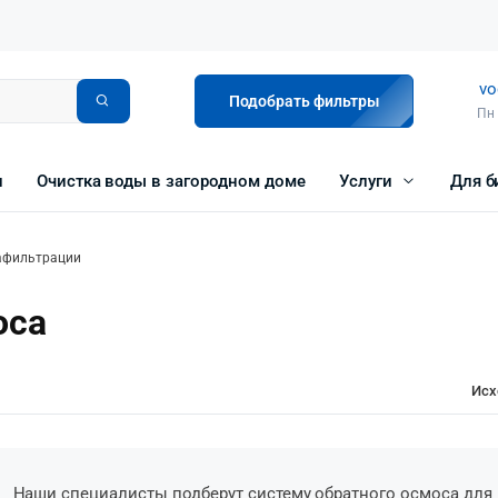
vo
Подобрать фильтры
Пн 
и
Очистка воды в загородном доме
Услуги
Для б
афильтрации
оса
Исх
Наши специалисты подберут систему обратного осмоса для 