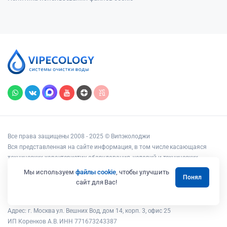
Все права защищены 2008 - 2025 © Випэколоджи
Вся представленная на сайте информация, в том числе касающаяся
технических характеристик оборудования, условий и технических
возможностей подключения, наличия на складе, стоимости товаров и
Мы используем
файлы cookie
, чтобы улучшить
Понял
услуг, носит информационный характер и ни при каких условиях не
сайт для Вас!
является публичной офертой, определяемой положениями статьи 437
Гражданского кодекса РФ.
Адрес: г. Москва ул. Вешних Вод, дом 14, корп. 3, офис 25
ИП Коренков А.В. ИНН 771673243387