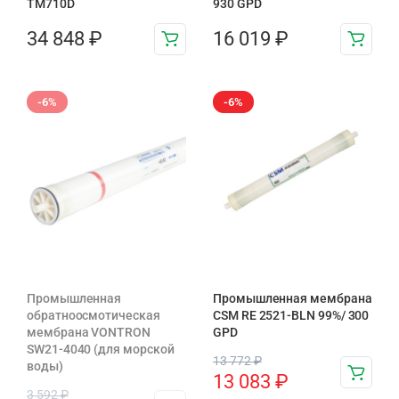
TM710D
930 GPD
34 848
₽
16 019
₽
-6%
-6%
Промышленная
Промышленная мембрана
обратноосмотическая
CSM RE 2521-BLN 99%/ 300
мембрана VONTRON
GPD
SW21-4040 (для морской
13 772
₽
воды)
13 083
₽
3 592
₽