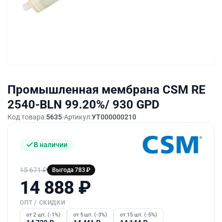
Промышленная мембрана CSM RE
2540-BLN 99.20%/ 930 GPD
Код товара:
5635
Артикул:
УТ000000210
В наличии
15 671
₽
Выгода 783 ₽
14 888
₽
ОПТ / СКИДКИ
от 2 шт. (-1%)
от 5 шт. (-3%)
от 15 шт. (-5%)