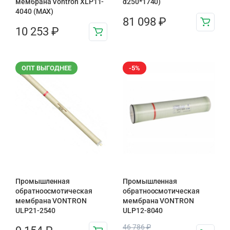
мембрана Vontron XLP11-
d250*1740)
4040 (MAX)
81 098
₽
10 253
₽
ОПТ ВЫГОДНЕЕ
-5%
Промышленная
Промышленная
обратноосмотическая
обратноосмотическая
мембрана VONTRON
мембрана VONTRON
ULP21-2540
ULP12-8040
46 786
₽