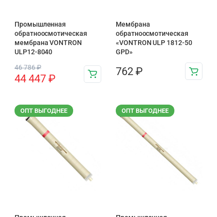
Промышленная
Мембрана
обратноосмотическая
обратноосмотическая
мембрана VONTRON
«VONTRON ULP 1812-50
ULP12-8040
GPD»
46 786
₽
762
₽
44 447
₽
ОПТ ВЫГОДНЕЕ
ОПТ ВЫГОДНЕЕ