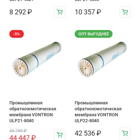
8 292
₽
10 357
₽
-5%
ОПТ ВЫГОДНЕЕ
Промышленная
Промышленная
обратноосмотическая
обратноосмотическая
мембрана VONTRON
мембрана VONTRON
ULP21-8040
ULP22-8040
46 786
₽
42 536
₽
44 447
₽