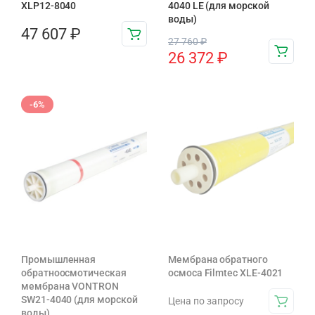
XLP12-8040
4040 LE (для морской
воды)
47 607
₽
27 760
₽
26 372
₽
-6%
Промышленная
Мембрана обратного
обратноосмотическая
осмоса Filmtec XLE-4021
мембрана VONTRON
SW21-4040 (для морской
Цена по запросу
воды)