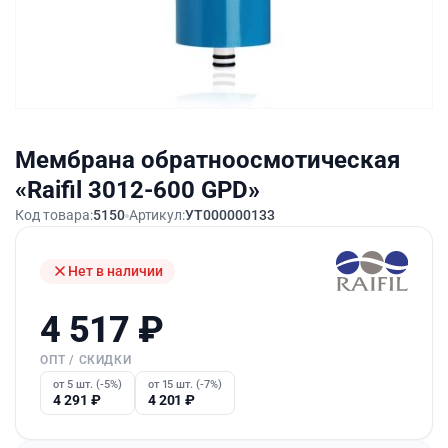
Мембрана обратноосмотическая
«Raifil 3012-600 GPD»
Код товара:
5150
Артикул:
УТ000000133
Нет в наличии
4 517
₽
ОПТ / СКИДКИ
от 5 шт. (-5%)
от 15 шт. (-7%)
4 291
₽
4 201
₽