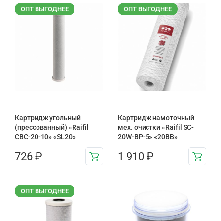
ОПТ ВЫГОДНЕЕ
ОПТ ВЫГОДНЕЕ
Картридж угольный
Картридж намоточный
(прессованный) «Raifil
мех. очистки «Raifil SC-
CBC-20-10» «SL20»
20W-BP-5» «20BB»
726
₽
1 910
₽
ОПТ ВЫГОДНЕЕ