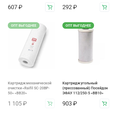
607
₽
292
₽
ОПТ ВЫГОДНЕЕ
ОПТ ВЫГОДНЕЕ
Картридж механической
Картридж угольный
очистки «Raifil SC-20BP-
(прессованный) Посейдон
50» «BB20»
ЭФАУ 112/250-5 «BB10»
1 105
₽
903
₽