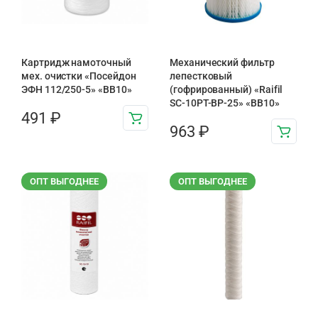
Картридж намоточный
Механический фильтр
мех. очистки «Посейдон
лепестковый
ЭФН 112/250-5» «BB10»
(гофрированный) «Raifil
SC-10PT-ВР-25» «BB10»
491
₽
963
₽
ОПТ ВЫГОДНЕЕ
ОПТ ВЫГОДНЕЕ