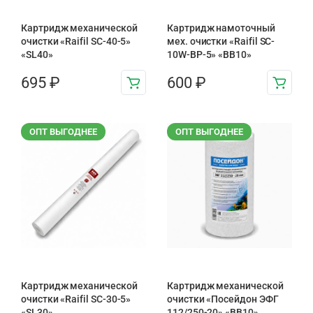
Картридж механической
Картридж намоточный
очистки «Raifil SC-40-5»
мех. очистки «Raifil SC-
«SL40»
10W-BP-5» «BB10»
695
₽
600
₽
ОПТ ВЫГОДНЕЕ
ОПТ ВЫГОДНЕЕ
Картридж механической
Картридж механической
очистки «Raifil SC-30-5»
очистки «Посейдон ЭФГ
«SL30»
112/250-20» «ВВ10»