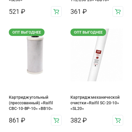
521
₽
361
₽
ОПТ ВЫГОДНЕЕ
ОПТ ВЫГОДНЕЕ
Картридж угольный
Картридж механической
(прессованный) «Raifil
очистки «Raifil SC-20-10»
CBC-10-BP-10» «BB10»
«SL20»
861
₽
382
₽