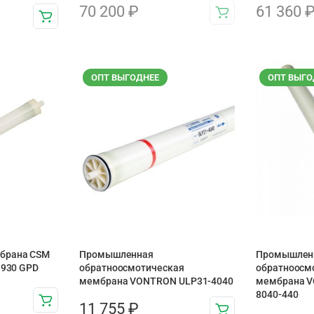
70 200
₽
61 360
ОПТ ВЫГОДНЕЕ
ОПТ ВЫГО
брана CSM
Промышленная
Промышлен
 930 GPD
обратноосмотическая
обратноосм
мембрана VONTRON ULP31-4040
мембрана V
8040-440
11 755
₽