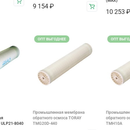
(MAX)
9 154
₽
10 253
ОПТ ВЫГОДНЕЕ
ОПТ ВЫГО
Промышленная мембрана
Промышлен
ая
обратного осмоса TORAY
обратного 
ULP21-8040
TMG20D-440
TMH10A