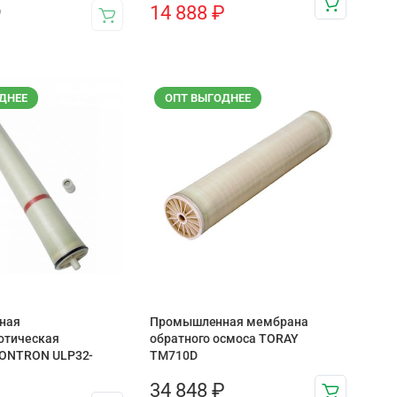
14 888
₽
₽
ДНЕЕ
ОПТ ВЫГОДНЕЕ
ная
Промышленная мембрана
отическая
обратного осмоса TORAY
ONTRON ULP32-
TM710D
34 848
₽