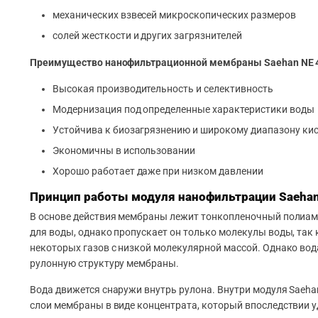
механических взвесей микроскопических размеров
солей жесткости и других загрязнителей
Преимущество нанофильтрационной мембраны Saehan NE 4
Высокая производительность и селективность
Модернизация под определенные характеристики воды
Устойчива к биозагрязнению и широкому диапазону ки
Экономичны в использовании
Хорошо работает даже при низком давлении
Принцип работы модуля нанофильтрации Saehan
В основе действия мембраны лежит тонкопленочный полиами
для воды, однако пропускает он только молекулы воды, так
некоторых газов с низкой молекулярной массой. Однако вод
рулонную структуру мембраны.
Вода движется снаружи внутрь рулона. Внутри модуля Saeha
слои мембраны в виде концентрата, который впоследствии у