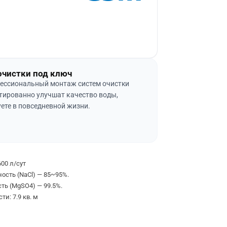
очистки под ключ
ессиональный монтаж систем очистки
тированно улучшат качество воды,
ете в повседневной жизни.
00 л/сут
ость (NaCl) — 85~95%.
ть (MgSO4) — 99.5%.
и: 7.9 кв. м