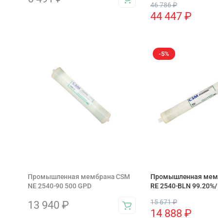
46 786
₽
44 447
₽
-5%
Промышленная мембрана CSM
Промышленная мем
NE 2540-90 500 GPD
RE 2540-BLN 99.20%/
15 671
₽
13 940
₽
14 888
₽