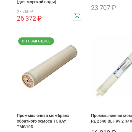
(для морской воды)
23 707
₽
27 760
₽
26 372
₽
ОПТ ВЫГОДНЕЕ
Промышленная мембрана
Промышленная мем
обратного осмоса TORAY
RE 2540-BLF 99,2 %/ 
TMG10D