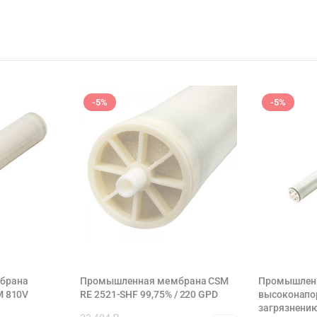
-5%
-5%
брана
Промышленная мембрана CSM
Промышлен
M 810V
RE 2521-SHF 99,75% / 220 GPD
высоконапор
загрязнению