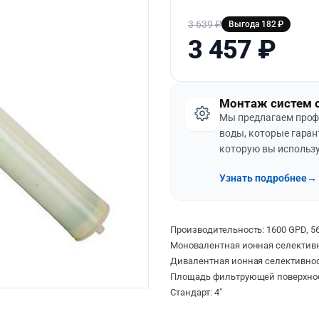
3 639
₽
Выгода 182 ₽
3 457
₽
Монтаж систем 
Мы предлагаем проф
воды, которые гаран
которую вы использу
Узнать подробнее
→
Производительность: 1600 GPD, 56
Моновалентная ионная селективн
Дивалентная ионная селективнос
Площадь фильтрующей поверхност
Стандарт: 4″