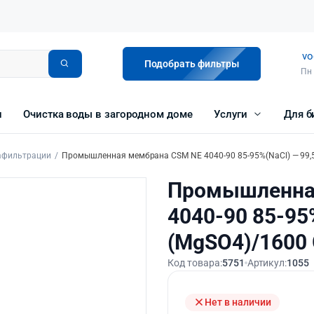
vo
Подобрать фильтры
Пн 
и
Очистка воды в загородном доме
Услуги
Для б
афильтрации
Промышленная мембрана CSM NE 4040-90 85-95%(NaCl) — 99
Промышленна
4040-90 85-95
(MgSO4)/1600
Код товара:
5751
Артикул:
1055
Нет в наличии