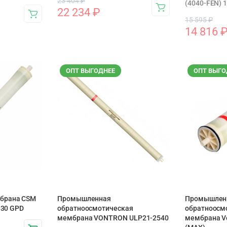
23 404
₽
(4040-FEN) 1
22 234
₽
15 595
₽
14 816
ОПТ ВЫГОДНЕЕ
ОПТ ВЫГО
брана CSM
Промышленная
Промышлен
930 GPD
обратноосмотическая
обратноосм
мембрана VONTRON ULP21-2540
мембрана V