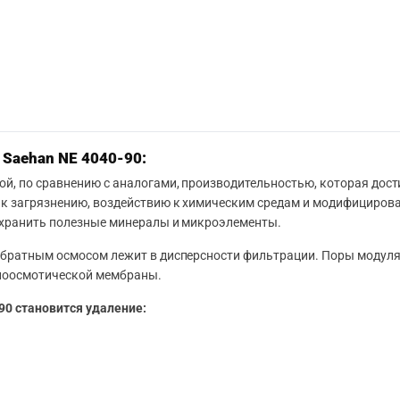
Saehan NE 4040-90:
, по сравнению с аналогами, производительностью, которая дост
ю к загрязнению, воздействию к химическим средам и модифициро
сохранить полезные минералы и микроэлементы.
обратным осмосом лежит в дисперсности фильтрации. Поры модуля
атноосмотической мембраны.
0 становится удаление: