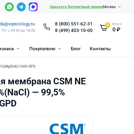
Заказать бесплатный звонок
Москва
da@vipecology.ru
8 (800) 551-62-31
Итого
0
0
₽
8 (499) 403-10-00
- Пт: с 09:00 до 18:00
изнеса
Покупателю
Блог
Контакты
,5%(MgSO4)/1600 GPD
я мембрана CSM NE
%(NaCl) — 99,5%
 GPD