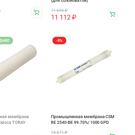
(для солоноватой)
11 696
₽
₽
11 112
₽
ДНЕЕ
-5%
ная мембрана
Промышленная мембрана CSM
осмоса TORAY
RE 2540-BE 99.70%/ 1000 GPD
15 671
₽