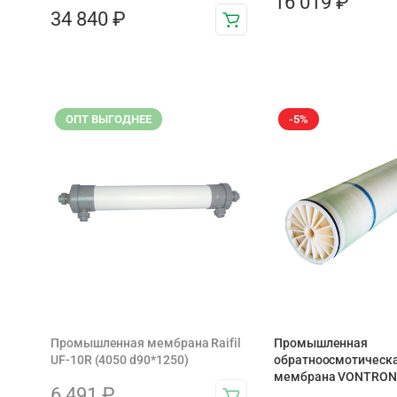
16 019
₽
34 840
₽
ОПТ ВЫГОДНЕЕ
-5%
Промышленная мембрана Raifil
Промышленная
UF-10R (4050 d90*1250)
обратноосмотическ
мембрана VONTRON 
6 491
₽