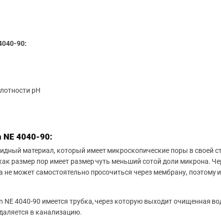
040-90:
слотности pH
 NE 4040-90:
дный материал, который имеет микроскопические поры в своей стр
 как размер пор имеет размер чуть меньший сотой доли микрона. Ч
а не может самостоятельно просочиться через мембрану, поэтому 
n NE 4040-90 имеется трубка, через которую выходит очищенная во
даляется в канализацию.