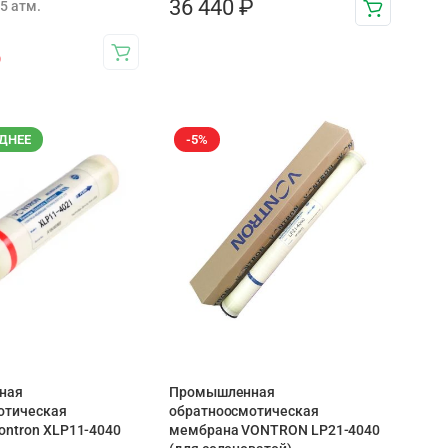
36 440
₽
5 атм.
₽
ДНЕЕ
-5%
ная
Промышленная
отическая
обратноосмотическая
ontron XLP11-4040
мембрана VONTRON LP21-4040