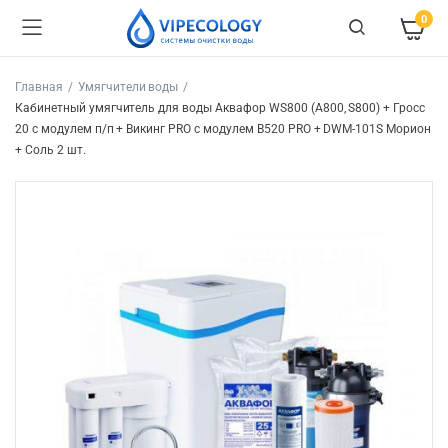
0
Главная
Умягчители воды
Кабинетный умягчитель для воды Аквафор WS800 (А800, S800) + Гросс
20 с модулем п/п + Викинг PRO с модулем В520 PRO + DWM-101S Морион
+ Соль 2 шт.