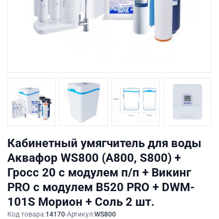
Кабинетный умягчитель для воды
Аквафор WS800 (А800, S800) +
Гросс 20 с модулем п/п + Викинг
PRO с модулем В520 PRO + DWM-
101S Морион + Соль 2 шт.
Код товара:
14170
Артикул:
WS800