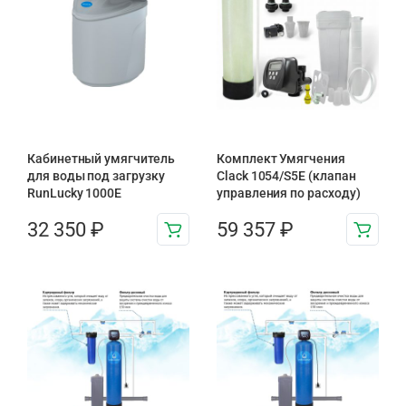
Кабинетный умягчитель
Комплект Умягчения
для воды под загрузку
Clack 1054/S5E (клапан
RunLucky 1000Е
управления по расходу)
32 350
₽
59 357
₽