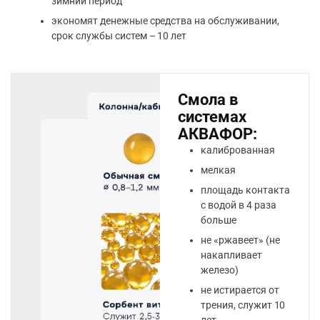
зимний период
экономят денежные средства на обслуживании,
срок службы систем – 10 лет
Смола в
системах
АКВАФОР:
калиброванная
мелкая
площадь контакта
с водой в 4 раза
больше
не «ржавеет» (не
накапливает
железо)
не истирается от
трения, служит 10
лет