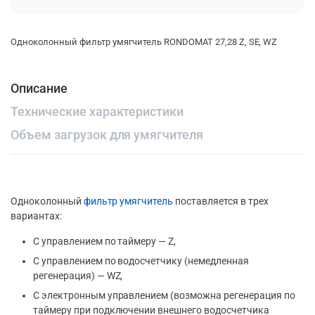
Одноколонный фильтр умягчитель RONDOMAT 27,28 Z, SE, WZ
Описание
Технические характеристики
Объем загрузок для умягчителя
Одноколонный
фильтр умягчитель
поставляется в трех
вариантах:
С управлением по таймеру — Z,
С управлением по водосчетчику (немедленная
регенерация) — WZ,
С электронным управлением (возможна регенерация по
таймеру при подключении внешнего водосчетчика