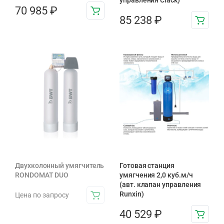
управления Clack)
70 985
₽
85 238
₽
Двухколонный умягчитель
Готовая станция
RONDOMAT DUO
умягчения 2,0 куб.м/ч
(авт. клапан управления
Runxin)
Цена по запросу
40 529
₽