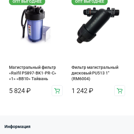
ОПТ ВЫГОДНЕЕ
ОПТ ВЫГОДНЕЕ
Магистральный фильтр
Фильтр магистральный
«Raifil PS897-BK1-PR-С»
дисковый PU513 1″
«1» «BB10» Тайвань
(RM6004)
5 824
₽
1 242
₽
Информация