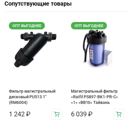
Сопутствующие товары
ОПТ ВЫГОДНЕЕ
ОПТ ВЫГОДНЕЕ
Фильтр магистральный
Магистральный фильтр
дисковый PU513 1″
«Raifil PS897-BK1-PR-С»
(RM6004)
«1» «BB10» Тайвань
1 242
₽
6 039
₽