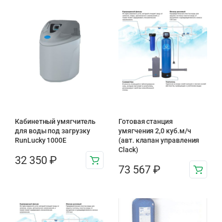
Кабинетный умягчитель
Готовая станция
для воды под загрузку
умягчения 2,0 куб.м/ч
RunLucky 1000Е
(авт. клапан управления
Clack)
32 350
₽
73 567
₽