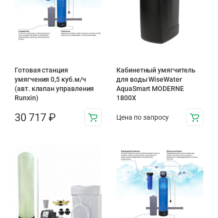
Готовая станция
Кабинетный умягчитель
умягчения 0,5 куб.м/ч
для воды WiseWater
(авт. клапан управления
AquaSmart MODERNE
Runxin)
1800X
30 717
₽
Цена по запросу