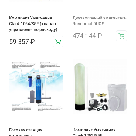
Комплект Умягчения
Двухколонный умягчитель
Clack 1054/S5E (клапан
Rondomat DUOS
управления по расходу)
474 144
₽
59 357
₽
Готовая станция
Комплект Умягчения
умягчения-
Clack 1252/S5E