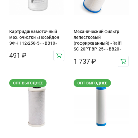
Картридж намоточный
Механический фильтр
мех. очистки «Посейдон
лепестковый
ЭФН 112/250-5» «BB10»
(гофрированный) «Raifil
SC-20PT-ВР-25» «BB20»
491
₽
1 737
₽
ОПТ ВЫГОДНЕЕ
ОПТ ВЫГОДНЕЕ