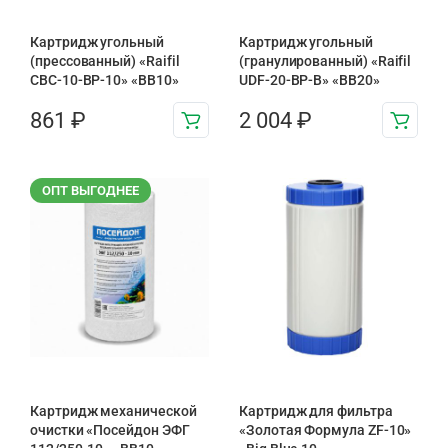
Картридж угольный
Картридж угольный
(прессованный) «Raifil
(гранулированный) «Raifil
CBC-10-BP-10» «BB10»
UDF-20-BP-B» «BB20»
861
₽
2 004
₽
ОПТ ВЫГОДНЕЕ
Картридж механической
Картридж для фильтра
очистки «Посейдон ЭФГ
«Золотая Формула ZF-10»