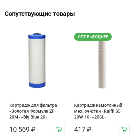
Сопутствующие товары
ОПТ ВЫГОДНЕЕ
Картридж для фильтра
Картридж намоточный
«Золотая Формула ZF-
мех. очистки «Raifil SC-
20М» «Big Blue 20»
20W-10» «20SL»
10 569
₽
417
₽