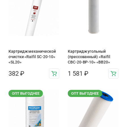
Картридж механической
Картридж угольный
очистки «Raifil SC-20-10»
(прессованный) «Raifil
«SL20»
CBC-20-BP-10» «BB20»
382
₽
1 581
₽
ОПТ ВЫГОДНЕЕ
ОПТ ВЫГОДНЕЕ