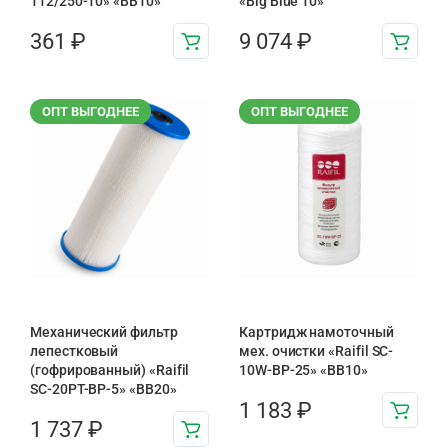
112/250-10» «ВВ10»
«Big Blue 10»
361
₽
9 074
₽
ОПТ ВЫГОДНЕЕ
ОПТ ВЫГОДНЕЕ
Механический фильтр
Картридж намоточный
лепестковый
мех. очистки «Raifil SC-
(гофрированный) «Raifil
10W-BP-25» «BB10»
SC-20PT-ВР-5» «BB20»
1 183
₽
1 737
₽