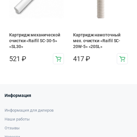
Картридж механической
Картридж намоточный
очистки «Raifil SC-30-5»
мех. очистки «Raifil SC-
«SL30»
20W-5» «20SL»
521
₽
417
₽
Информация
Информация для дилеров
Наши работы
Отзывы
Новости