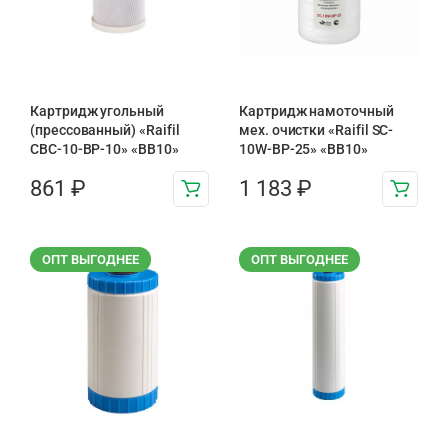
Картридж угольный
Картридж намоточный
(прессованный) «Raifil
мех. очистки «Raifil SC-
CBC-10-BP-10» «BB10»
10W-BP-25» «BB10»
861
₽
1 183
₽
ОПТ ВЫГОДНЕЕ
ОПТ ВЫГОДНЕЕ