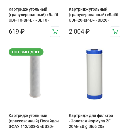
Картридж угольный
Картридж угольный
(гранулированный) «Raifil
(гранулированный) «Raifil
UDF-10-BP-B» «BB10»
UDF-20-BP-B» «BB20»
619
₽
2 004
₽
ОПТ ВЫГОДНЕЕ
Картридж угольный
Картридж для фильтра
(прессованный) Посейдон
«Золотая Формула ZF-
ЭФАУ 112/508-5 «BB20»
20М» «Big Blue 20»