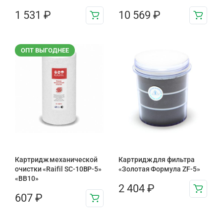
1 531
₽
10 569
₽
ОПТ ВЫГОДНЕЕ
Картридж механической
Картридж для фильтра
очистки «Raifil SC-10BP-5»
«Золотая Формула ZF-5»
«BB10»
2 404
₽
607
₽