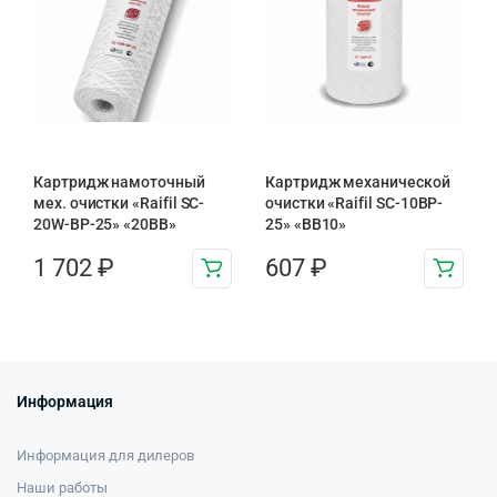
Картридж намоточный
Картридж механической
мех. очистки «Raifil SC-
очистки «Raifil SC-10BP-
20W-BP-25» «20BB»
25» «BB10»
1 702
₽
607
₽
Информация
Информация для дилеров
Наши работы