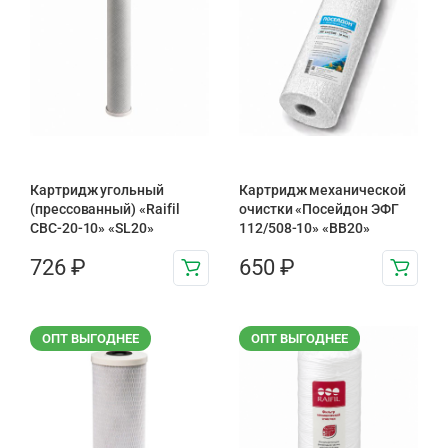
Картридж угольный
Картридж механической
(прессованный) «Raifil
очистки «Посейдон ЭФГ
CBC-20-10» «SL20»
112/508-10» «ВВ20»
726
₽
650
₽
ОПТ ВЫГОДНЕЕ
ОПТ ВЫГОДНЕЕ