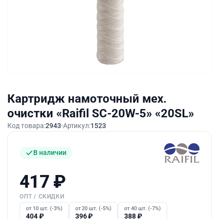
Картридж намоточный мех.
очистки «Raifil SC-20W-5» «20SL»
Код товара:
2943
Артикул:
1523
В наличии
417
₽
ОПТ / СКИДКИ
от 10 шт. (-3%)
от 20 шт. (-5%)
от 40 шт. (-7%)
404
₽
396
₽
388
₽