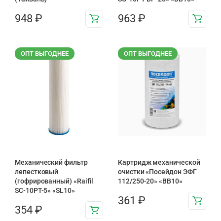
948
₽
963
₽
ОПТ ВЫГОДНЕЕ
ОПТ ВЫГОДНЕЕ
Механический фильтр
Картридж механической
лепестковый
очистки «Посейдон ЭФГ
(гофрированный) «Raifil
112/250-20» «ВВ10»
SC-10PT-5» «SL10»
361
₽
354
₽