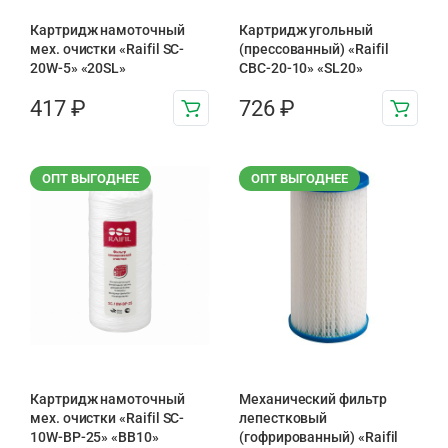
Картридж намоточный
Картридж угольный
мех. очистки «Raifil SC-
(прессованный) «Raifil
20W-5» «20SL»
CBC-20-10» «SL20»
417
₽
726
₽
ОПТ ВЫГОДНЕЕ
ОПТ ВЫГОДНЕЕ
Картридж намоточный
Механический фильтр
мех. очистки «Raifil SC-
лепестковый
10W-BP-25» «BB10»
(гофрированный) «Raifil