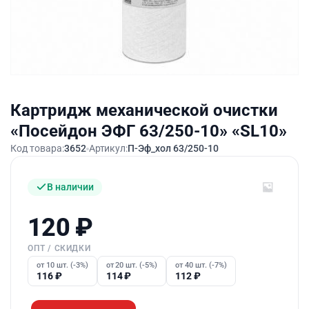
Картридж механической очистки
«Посейдон ЭФГ 63/250-10» «SL10»
Код товара:
3652
Артикул:
П-Эф_хол 63/250-10
В наличии
120
₽
ОПТ / СКИДКИ
от 10 шт. (-3%)
от 20 шт. (-5%)
от 40 шт. (-7%)
116
₽
114
₽
112
₽