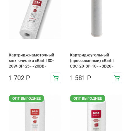
Картридж намоточный
Картридж угольный
мех. очистки «Raifil SC-
(прессованный) «Raifil
20W-BP-25» «20BB»
CBC-20-BP-10» «BB20»
1 702
₽
1 581
₽
ОПТ ВЫГОДНЕЕ
ОПТ ВЫГОДНЕЕ