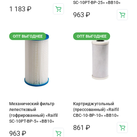
SC-10PT-ВР-25» «BB10»
1 183
₽
963
₽
ОПТ ВЫГОДНЕЕ
ОПТ ВЫГОДНЕЕ
Механический фильтр
Картридж угольный
лепестковый
(прессованный) «Raifil
(гофрированный) «Raifil
CBC-10-BP-10» «BB10»
SC-10PT-ВР-5» «BB10»
861
₽
963
₽