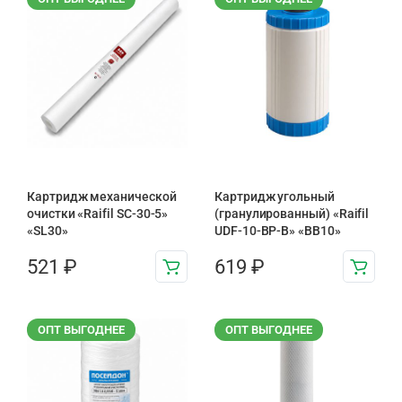
Картридж механической
Картридж угольный
очистки «Raifil SC-30-5»
(гранулированный) «Raifil
«SL30»
UDF-10-BP-B» «BB10»
521
₽
619
₽
ОПТ ВЫГОДНЕЕ
ОПТ ВЫГОДНЕЕ