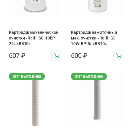
Картридж механической
Картридж намоточный
очистки «Raifil SC-10BP-
мех. очистки «Raifil SC-
25» «BB10»
10W-BP-5» «BB10»
607
₽
600
₽
ОПТ ВЫГОДНЕЕ
ОПТ ВЫГОДНЕЕ