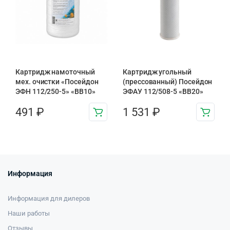
Картридж намоточный
Картридж угольный
мех. очистки «Посейдон
(прессованный) Посейдон
ЭФН 112/250-5» «BB10»
ЭФАУ 112/508-5 «BB20»
491
₽
1 531
₽
Информация
Информация для дилеров
Наши работы
Отзывы