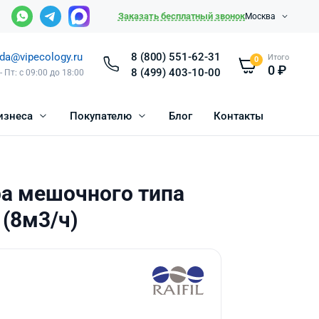
Заказать бесплатный звонок
Москва
da@vipecology.ru
8 (800) 551-62-31
Итого
0
0
₽
8 (499) 403-10-00
- Пт: с 09:00 до 18:00
изнеса
Покупателю
Блог
Контакты
ра мешочного типа
 (8м3/ч)