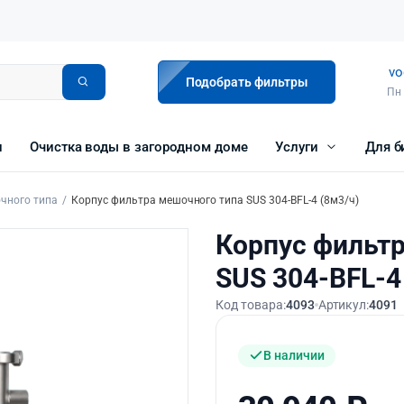
vo
Подобрать фильтры
Пн 
и
Очистка воды в загородном доме
Услуги
Для б
чного типа
Корпус фильтра мешочного типа SUS 304-BFL-4 (8м3/ч)
Корпус фильт
SUS 304-BFL-4
Код товара:
4093
Артикул:
4091
В наличии