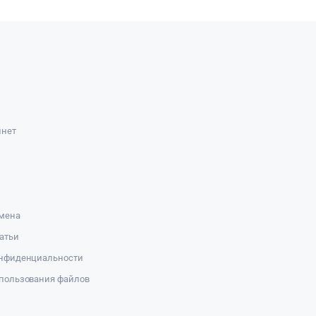
инет
амена
атьи
онфиденциальности
пользования файлов