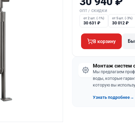
30 940
₽
ОПТ / СКИДКИ
от 2 шт. (-1%)
от 5 шт. (-3%)
30 631
₽
30 012
₽
Бы
В корзину
Монтаж систем 
Мы предлагаем проф
воды, которые гаран
которую вы использу
Узнать подробнее
→