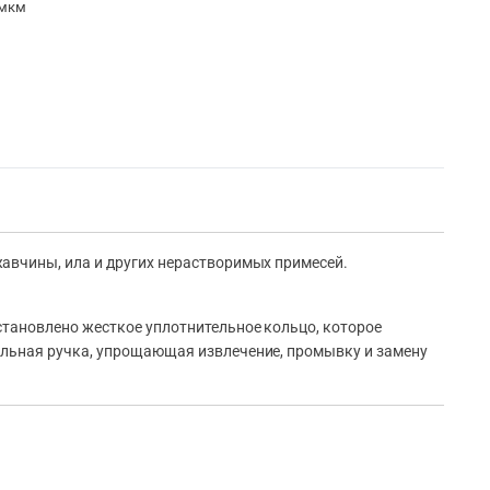
0 мкм
авчины, ила и других нерастворимых примесей.
становлено жесткое уплотнительное кольцо, которое
альная ручка, упрощающая извлечение, промывку и замену