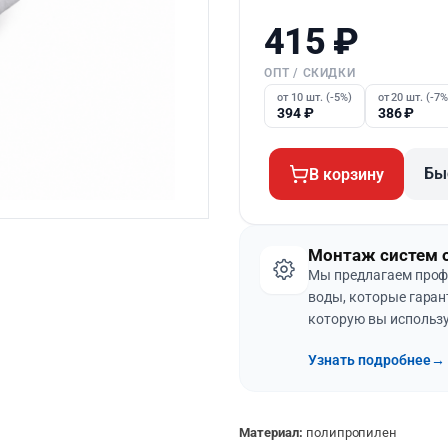
415
₽
ОПТ / СКИДКИ
от 10 шт. (-5%)
от 20 шт. (-7%
394
₽
386
₽
Бы
В корзину
Монтаж систем 
Мы предлагаем проф
воды, которые гаран
которую вы использу
Узнать подробнее
→
Материал:
полипропилен