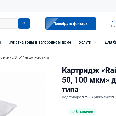
vo
Подобрать фильтры
Пн 
и
Очистка воды в загородном доме
Услуги
Для б
 100 мкм» д/BFL-4/ мешочного типа
Картридж «Raif
50, 100 мкм» 
типа
Код товара:
3738
Артикул:
4213
В наличии