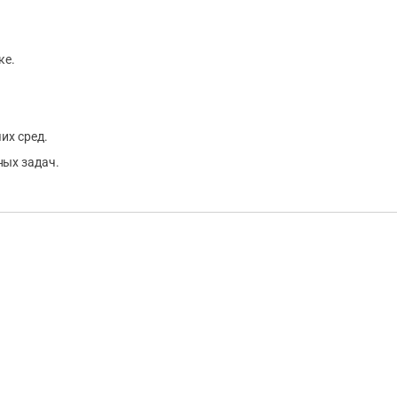
ке.
их сред.
ных задач.