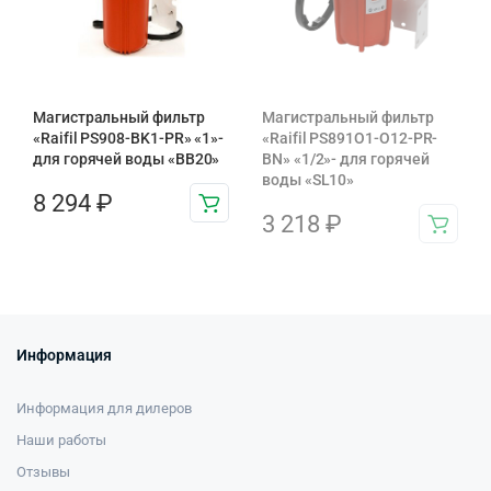
Магистральный фильтр
Магистральный фильтр
«Raifil PS908-BK1-PR» «1»-
«Raifil PS891O1-O12-PR-
для горячей воды «BB20»
BN» «1/2»- для горячей
воды «SL10»
8 294
₽
3 218
₽
Информация
Информация для дилеров
Наши работы
Отзывы