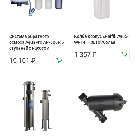
Система обратного
Колба корпус «Raifil W905-
осмоса AquaPro AP-600P, 5
WF14» «SL10″/белая
ступеней с насосом
1 357
₽
19 101
₽