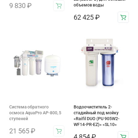
9 830
₽
объемов воды
62 425
₽
Система обратного
Водоочиститель 2-
осмоса AquaPro AP-800, 5
стадийный под мойку
ступеней
«Raifil DUO (PU 905W2-
WF14-PR-EZ)» «SL10»
21 565
₽
4 854
₽