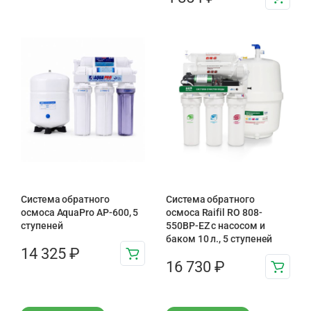
Система обратного
Система обратного
осмоса AquaPro AP-600, 5
осмоса Raifil RO 808-
ступеней
550BP-EZ с насосом и
баком 10 л., 5 ступеней
14 325
₽
16 730
₽