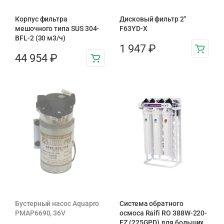
Корпус фильтра
Дисковый фильтр 2"
мешочного типа SUS 304-
F63YD-X
BFL-2 (30 м3/ч)
1 947
₽
44 954
₽
Бустерный насос Aquapro
Система обратного
PMAP6690, 36V
осмоса Raifi RO 388W-220-
EZ (225GPD) для больших