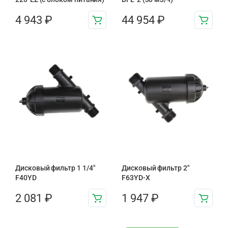
4 943
₽
44 954
₽
Дисковый фильтр 1 1/4″
Дисковый фильтр 2"
F40YD
F63YD-X
2 081
₽
1 947
₽