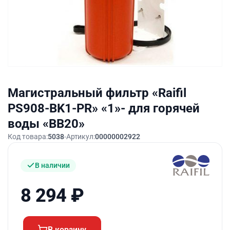
Магистральный фильтр «Raifil
PS908-BK1-PR» «1»- для горячей
воды «BB20»
Код товара:
5038
Артикул:
00000002922
В наличии
8 294
₽
В корзину