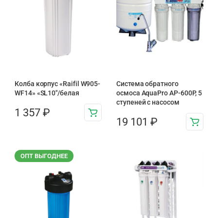
Колба корпус «Raifil W905-
Система обратного
WF14» «SL10″/белая
осмоса AquaPro AP-600P, 5
ступеней с насосом
1 357
₽
19 101
₽
ОПТ ВЫГОДНЕЕ