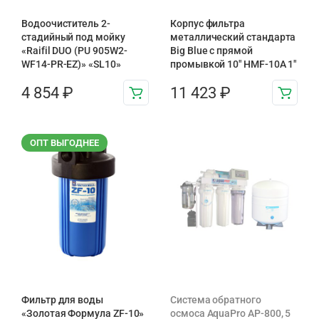
Водоочиститель 2-
Корпус фильтра
стадийный под мойку
металлический стандарта
«Raifil DUO (PU 905W2-
Big Blue с прямой
WF14-PR-EZ)» «SL10»
промывкой 10″ HMF-10A 1″
4 854
₽
11 423
₽
ОПТ ВЫГОДНЕЕ
Фильтр для воды
Система обратного
«Золотая Формула ZF-10»
осмоса AquaPro AP-800, 5