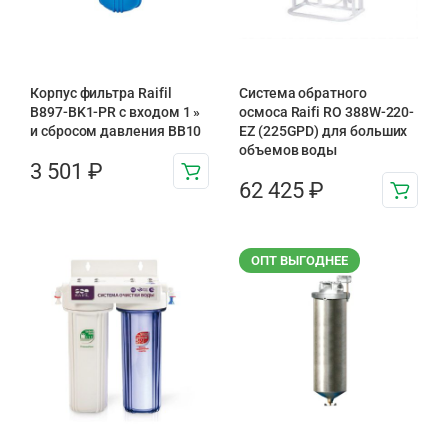
Корпус фильтра Raifil
Система обратного
B897-BK1-PR с входом 1 »
осмоса Raifi RO 388W-220-
и сбросом давления BB10
EZ (225GPD) для больших
объемов воды
3 501
₽
62 425
₽
ОПТ ВЫГОДНЕЕ