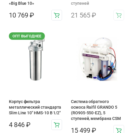
«Big Blue 10»
ступеней
10 769
₽
21 565
₽
ОПТ ВЫГОДНЕЕ
Корпус фильтра
Система обратного
металлический стандарта
осмоса Raifil GRANDO 5
Slim Line 10″ HMS-10 B 1/2″
(RO905-550-EZ), 5
ступеней, мембрана CSM
4 846
₽
15 499
₽