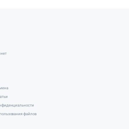
инет
амена
атьи
онфиденциальности
пользования файлов