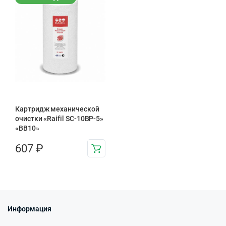
Картридж механической
очистки «Raifil SC-10BP-5»
«BB10»
607
₽
Информация