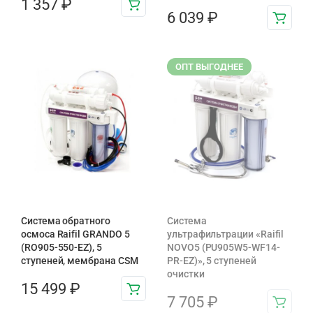
1 357
₽
6 039
₽
ОПТ ВЫГОДНЕЕ
Система обратного
Система
осмоса Raifil GRANDO 5
ультрафильтрации «Raifil
(RO905-550-EZ), 5
NOVO5 (PU905W5-WF14-
ступеней, мембрана CSM
PR-EZ)», 5 ступеней
очистки
15 499
₽
7 705
₽