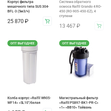
Корпус фильтра
Система обратного
мешочного типа SUS 304-
осмоса Raifil Grando 4 RO-
BFL-3 (5м3/ч)
450 (RO-905-450-EZ), 4
ступени
25 870
₽
13 467
₽
ОПТ ВЫГОДНЕЕ
ОПТ ВЫГОДНЕЕ
Колба корпус «Raifil W905-
Магистральный фильтр
WF14» «SL10″/белая
«Raifil PS897-BK1-PR-С»
«1» «BB10» Тайвань