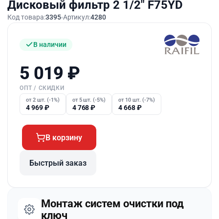
Дисковый фильтр 2 1/2″ F75YD
Код товара:
3395
Артикул:
4280
В наличии
5 019
₽
ОПТ / СКИДКИ
от 2 шт. (-1%)
от 5 шт. (-5%)
от 10 шт. (-7%)
4 969
₽
4 768
₽
4 668
₽
В корзину
Быстрый заказ
Монтаж систем очистки под
ключ