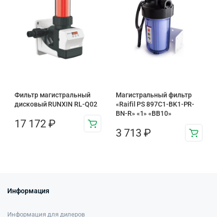
Фильтр магистральный
Магистральный фильтр
дисковый RUNXIN RL-Q02
«Raifil PS 897C1-BK1-PR-
BN-R» «1» «BB10»
17 172
₽
3 713
₽
Информация
Информация для дилеров