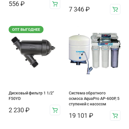
556
₽
7 346
₽
ОПТ ВЫГОДНЕЕ
Дисковый фильтр 1 1/2"
Система обратного
F50YD
осмоса AquaPro AP-600P, 5
ступеней с насосом
2 230
₽
19 101
₽