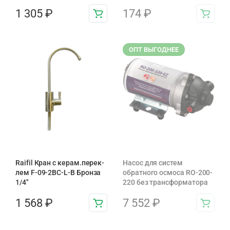
1 305
₽
174
₽
ОПТ ВЫГОДНЕЕ
Raifil Кран с керам.перек-
Насос для систем
лем F-09-2BC-L-B Бронза
обратного осмоса RO-200-
1/4″
220 без трансформатора
1 568
₽
7 552
₽