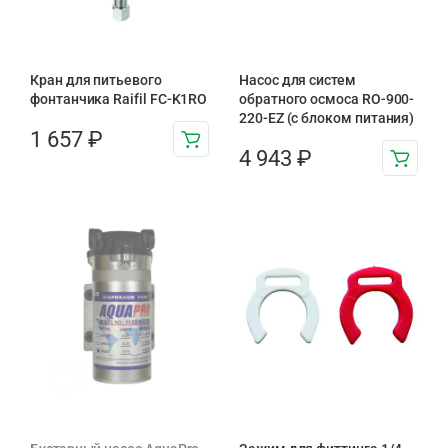
Кран для питьевого
Насос для систем
фонтанчика Raifil FC-K1RO
обратного осмоса RO-900-
220-EZ (с блоком питания)
1 657
₽
4 943
₽