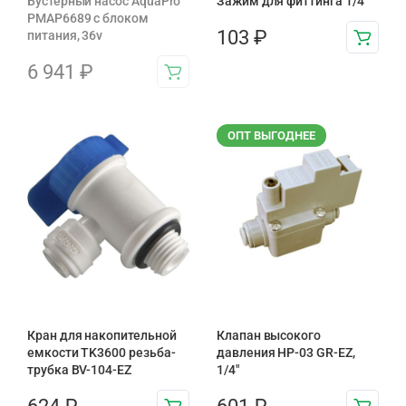
Бустерный насос AquaPro
Зажим для фиттинга 1/4
PMAP6689 с блоком
103
₽
питания, 36v
6 941
₽
ОПТ ВЫГОДНЕЕ
Кран для накопительной
Клапан высокого
емкости TK3600 резьба-
давления HP-03 GR-EZ,
трубка BV-104-EZ
1/4"