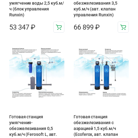
умягчение воды 2,5 куб.м/
обезжелезивания 3,5
ч (блок управления
куб.м/ч (авт. клапан
Runxin)
управления Runxin)
53 347
₽
66 899
₽
Готовая станция
Готовая станция
умягчения-
обезжелезивания c
обезжелезивания 0,5
аэрацией 1,5 куб.м/ч
куб.м/ч (Ferosoft L, авт.
(Ecoferox, авт. клапан