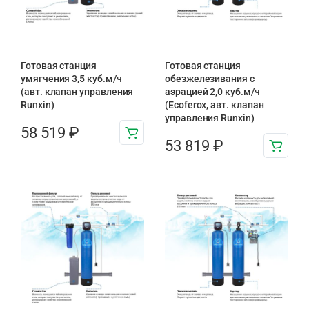
Готовая станция
Готовая станция
умягчения 3,5 куб.м/ч
обезжелезивания c
(авт. клапан управления
аэрацией 2,0 куб.м/ч
Runxin)
(Ecoferox, авт. клапан
управления Runxin)
58 519
₽
53 819
₽