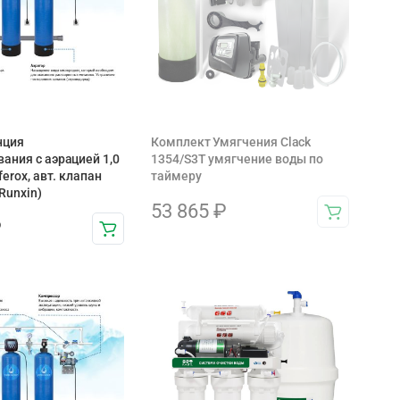
нция
Комплект Умягчения Clack
ания c аэрацией 1,0
1354/S3T умягчение воды по
ferox, авт. клапан
таймеру
Runxin)
53 865
₽
₽