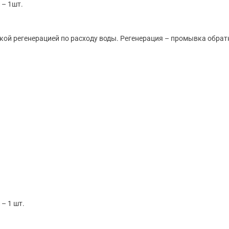
 – 1шт.
ой регенерацией по расходу воды. Регенерация – промывка обрат
– 1 шт.