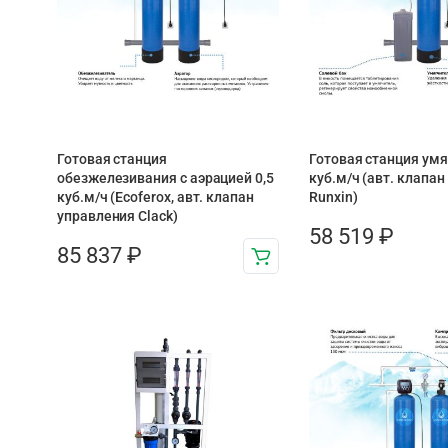
Готовая станция
Готовая станция умя
обезжелезивания c аэрацией 0,5
куб.м/ч (авт. клапа
куб.м/ч (Ecoferox, авт. клапан
Runxin)
управления Clack)
58 519
₽
85 837
₽