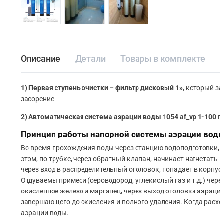
Описание
Детали
Товары в комплекте
1) Первая ступень очистки – фильтр дисковый 1»
, который 
засорение.
2) Автоматическая система аэрации воды 1054 af_vp 1-100
Принцип работы напорной системы аэрации во
Во время прохождения воды через станцию водоподготовки, 
этом, по трубке, через обратный клапан, начинает нагнетать
через вход в распределительный оголовок, попадает в корп
Отдуваемы примеси (сероводород, углекислый газ и т.д.) ч
окисленное железо и марганец, через выход оголовка аэрац
завершающего до окисления и полного удаления. Когда расхо
аэрации воды.