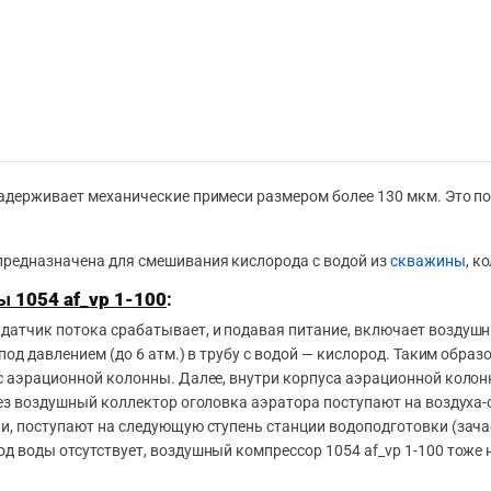
задерживает механические примеси размером более 130 мкм. Это п
предназначена для смешивания кислорода с водой из
скважины
, к
ды
1054 af_vp 1-100
:
датчик потока срабатывает, и подавая питание, включает воздушн
 под давлением (до 6 атм.) в трубу с водой — кислород. Таким обр
ус аэрационной колонны. Далее, внутри корпуса аэрационной коло
ерез воздушный коллектор оголовка аэратора поступают на воздуха
ии, поступают на следующую ступень станции водоподготовки (зач
д воды отсутствует, воздушный компрессор 1054 af_vp 1-100 тоже н