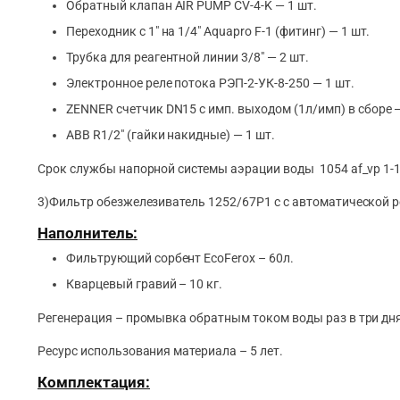
Обратный клапан AIR PUMP CV-4-K — 1 шт.
Переходник с 1″ на 1/4″ Aquapro F-1 (фитинг) — 1 шт.
Трубка для реагентной линии 3/8″ — 2 шт.
Электронное реле потока РЭП-2-УК-8-250 — 1 шт.
ZENNER счетчик DN15 с имп. выходом (1л/имп) в сборе —
ABB R1/2″ (гайки накидные) — 1 шт.
Срок службы напорной системы аэрации воды 1054 af_vp 1-10
3)Фильтр обезжелезиватель 1252/67P1 c с автоматической 
Наполнитель:
Фильтрующий сорбент EcoFerox – 60л.
Кварцевый гравий – 10 кг.
Регенерация – промывка обратным током воды раз в три дн
Ресурс использования материала – 5 лет.
Комплектация: