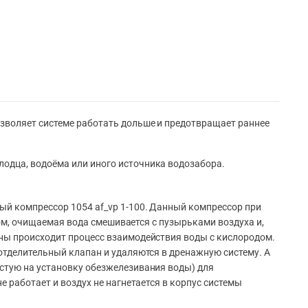
озволяет системе работать дольше и предотвращает раннее
олодца, водоёма или иного источника водозабора.
ый компрессор 1054 af_vp 1-100. Данный компрессор при
азом, очищаемая вода смешивается с пузырьками воздуха и,
нны происходит процесс взаимодействия воды с кислородом.
-отделительный клапан и удаляются в дренажную систему. А
астую на установку обезжелезивания воды) для
е работает и воздух не нагнетается в корпус системы