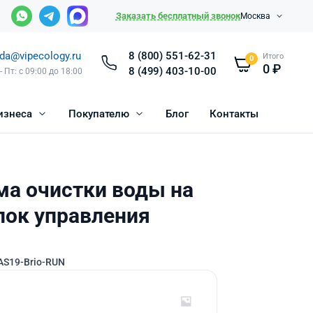
Заказать бесплатный звонок
Москва
da@vipecology.ru
8 (800) 551-62-31
Итого
0
0
₽
8 (499) 403-10-00
- Пт: с 09:00 до 18:00
изнеса
Покупателю
Блог
Контакты
ма очистки воды на
Блок управления
AS19-Brio-RUN