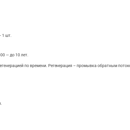
 1 шт.
0 — до 10 лет.
регенерацией по времени. Регенерация – промывка обратным поток
я.