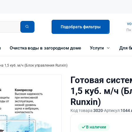
vo
Подобрать фильтры
Пн 
и
Очистка воды в загородном доме
Услуги
Для б
а 1,5 куб. м/ч (Блок управления Runxin)
Готовая систе
1,5 куб. м/ч (
Runxin)
Код товара:
3020
Артикул:
1044 
В наличии