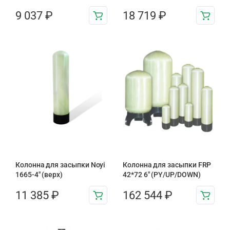
9 037
₽
18 719
₽
Колонна для засыпки Noyi
Колонна для засыпки FRP
1665-4″ (верх)
42*72 6″ (PY/UP/DOWN)
11 385
₽
162 544
₽