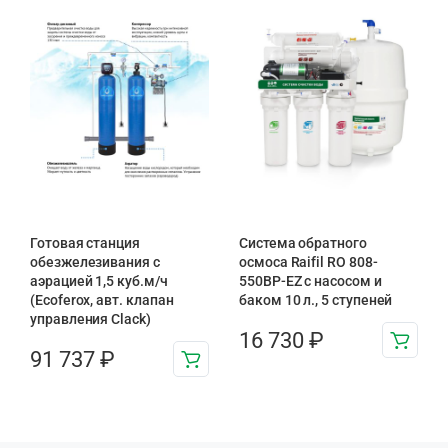
Готовая станция
Система обратного
обезжелезивания c
осмоса Raifil RO 808-
аэрацией 1,5 куб.м/ч
550BP-EZ с насосом и
(Ecoferox, авт. клапан
баком 10 л., 5 ступеней
управления Clack)
16 730
₽
91 737
₽