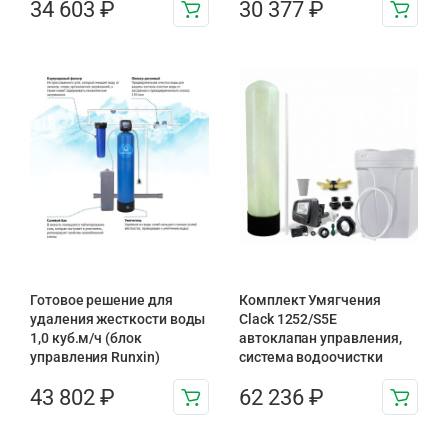
34 603
₽
30 377
₽
Готовое решение для
Комплект Умягчения
удаления жесткости воды
Clack 1252/S5E
1,0 куб.м/ч (блок
автоклапан управления,
управления Runxin)
система водоочистки
43 802
₽
62 236
₽