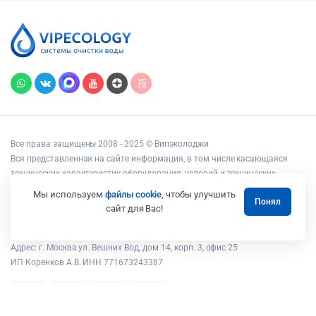
Все права защищены 2008 - 2025 © Випэколоджи
Вся представленная на сайте информация, в том числе касающаяся
технических характеристик оборудования, условий и технических
возможностей подключения, наличия на складе, стоимости товаров и
Мы используем
файлы cookie
, чтобы улучшить
Понял
услуг, носит информационный характер и ни при каких условиях не
сайт для Вас!
является публичной офертой, определяемой положениями статьи 437
Гражданского кодекса РФ.
Адрес: г. Москва ул. Вешних Вод, дом 14, корп. 3, офис 25
ИП Коренков А.В. ИНН 771673243387
В корзину