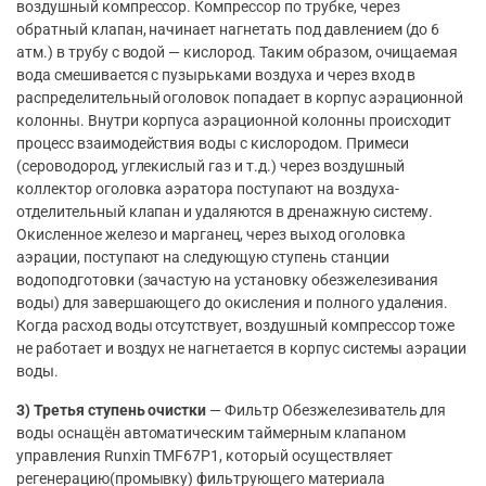
воздушный компрессор. Компрессор по трубке, через
обратный клапан, начинает нагнетать под давлением (до 6
атм.) в трубу с водой — кислород. Таким образом, очищаемая
вода смешивается с пузырьками воздуха и через вход в
распределительный оголовок попадает в корпус аэрационной
колонны. Внутри корпуса аэрационной колонны происходит
процесс взаимодействия воды с кислородом. Примеси
(сероводород, углекислый газ и т.д.) через воздушный
коллектор оголовка аэратора поступают на воздуха-
отделительный клапан и удаляются в дренажную систему.
Окисленное железо и марганец, через выход оголовка
аэрации, поступают на следующую ступень станции
водоподготовки (зачастую на установку обезжелезивания
воды) для завершающего до окисления и полного удаления.
Когда расход воды отсутствует, воздушный компрессор тоже
не работает и воздух не нагнетается в корпус системы аэрации
воды.
3) Третья ступень очистки
— Фильтр Обезжелезиватель для
воды оснащён автоматическим таймерным клапаном
управления Runxin TMF67P1, который осуществляет
регенерацию(промывку) фильтрующего материала