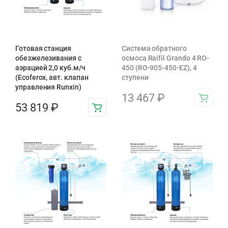
Готовая станция
Система обратного
обезжелезивания c
осмоса Raifil Grando 4 RO-
аэрацией 2,0 куб.м/ч
450 (RO-905-450-EZ), 4
(Ecoferox, авт. клапан
ступени
управления Runxin)
13 467
₽
53 819
₽