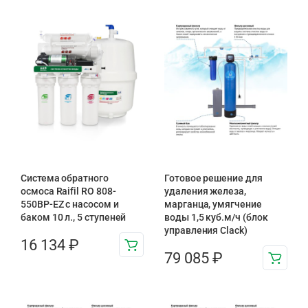
Система обратного
Готовое решение для
осмоса Raifil RO 808-
удаления железа,
550BP-EZ с насосом и
марганца, умягчение
баком 10 л., 5 ступеней
воды 1,5 куб.м/ч (блок
управления Clack)
16 134
₽
79 085
₽