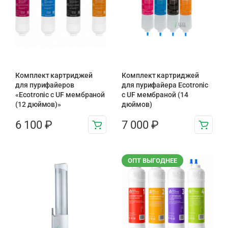
Комплект картриджей
Комплект картриджей
для пурифайеров
для пурифайера Ecotronic
«Ecotronic с UF мембраной
с UF мембраной (14
(12 дюймов)»
дюймов)
6 100
₽
7 000
₽
ОПТ ВЫГОДНЕЕ