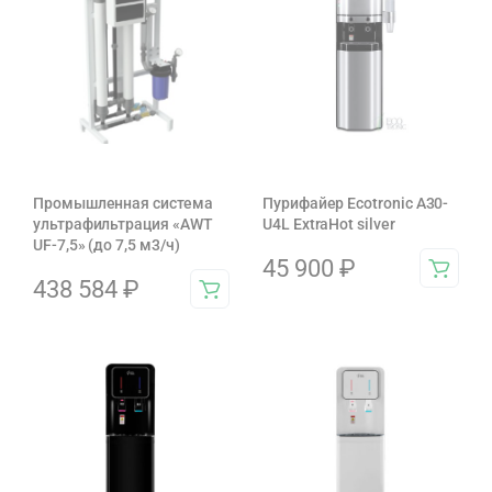
Промышленная система
Пурифайер Ecotronic A30-
ультрафильтрация «AWT
U4L ExtraHot silver
UF-7,5» (до 7,5 м3/ч)
45 900
₽
438 584
₽