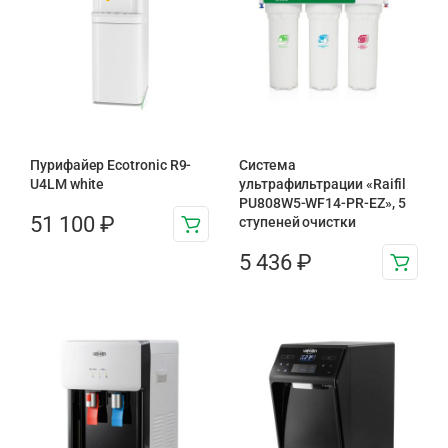
Пурифайер Ecotronic R9-
Система
U4LM white
ультрафильтрации «Raifil
PU808W5-WF14-PR-EZ», 5
51 100
₽
ступеней очистки
5 436
₽