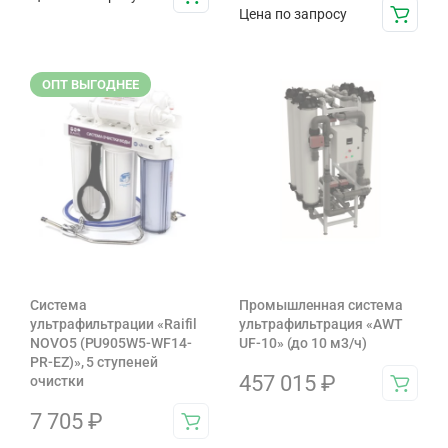
Цена по запросу
ОПТ ВЫГОДНЕЕ
Система
Промышленная система
ультрафильтрации «Raifil
ультрафильтрация «AWT
NOVO5 (PU905W5-WF14-
UF-10» (до 10 м3/ч)
PR-EZ)», 5 ступеней
457 015
₽
очистки
7 705
₽