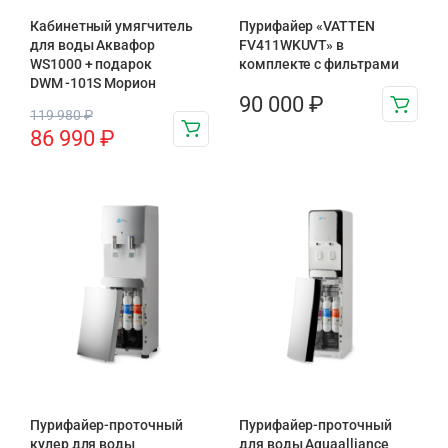
Кабинетный умягчитель
Пурифайер «VATTEN
для воды Аквафор
FV411WKUVT» в
WS1000 + подарок
комплекте с фильтрами
DWM -101S Морион
90 000
₽
119 980
₽
86 990
₽
Пурифайер-проточный
Пурифайер-проточный
кулер для воды
для воды Aquaalliance