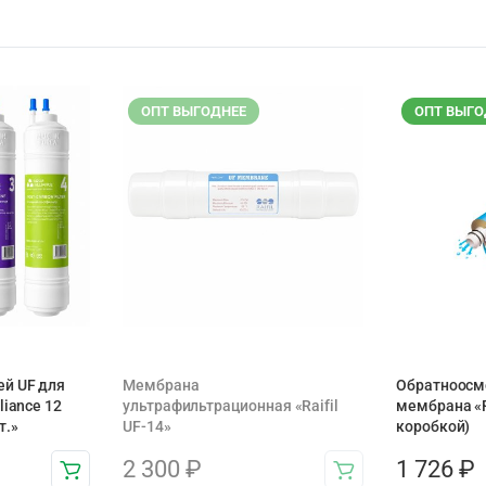
ОПТ ВЫГОДНЕЕ
ОПТ ВЫГО
й UF для
Мембрана
Обратноосм
liance 12
ультрафильтрационная «Raifil
мембрана «Ra
т.»
UF-14»
коробкой)
2 300
₽
1 726
₽