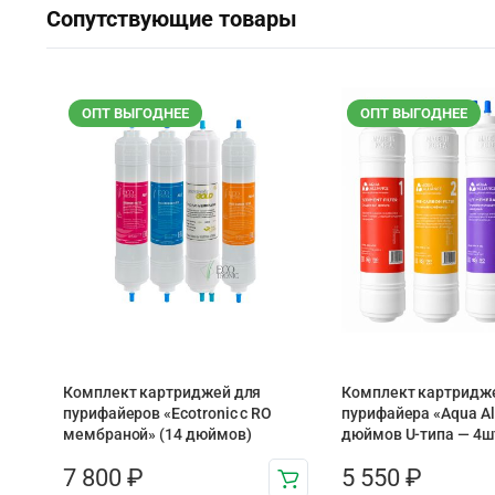
Сопутствующие товары
ОПТ ВЫГОДНЕЕ
ОПТ ВЫГОДНЕЕ
Комплект картриджей для
Комплект картридже
пурифайеров «Ecotronic с RO
пурифайера «Aqua Al
мембраной» (14 дюймов)
дюймов U-типа — 4ш
7 800
₽
5 550
₽