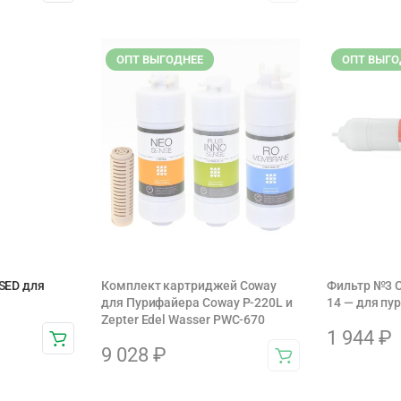
ОПТ ВЫГОДНЕЕ
ОПТ ВЫГО
 SED для
Комплект картриджей Coway
Фильтр №3 
для Пурифайера Coway P-220L и
14 — для пу
Zepter Edel Wasser PWC-670
1 944
₽
9 028
₽