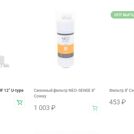
ОПТ ВЫГО
F 12” U-type
Сменный фильтр NEO-SENSE 8"
Фильтр 8" Ce
Coway
453
₽
1 003
₽