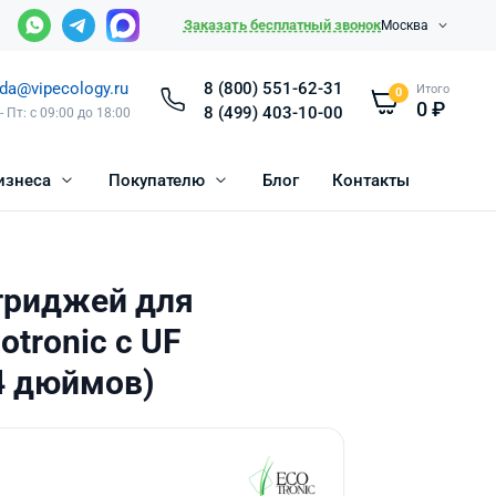
Заказать бесплатный звонок
Москва
da@vipecology.ru
8 (800) 551-62-31
Итого
0
0
₽
8 (499) 403-10-00
- Пт: с 09:00 до 18:00
изнеса
Покупателю
Блог
Контакты
триджей для
tronic с UF
4 дюймов)