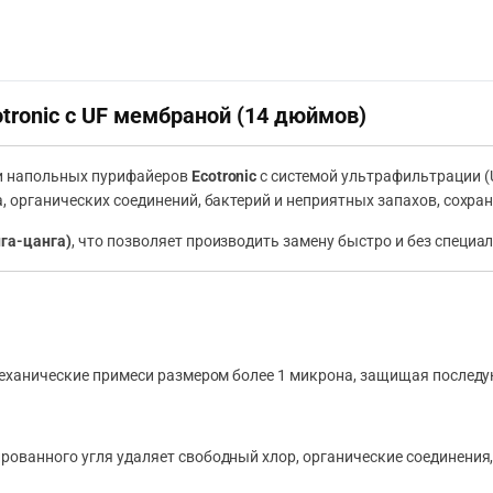
ronic с UF мембраной (14 дюймов)
 и напольных пурифайеров
Ecotronic
с системой ультрафильтрации (
, органических соединений, бактерий и неприятных запахов, сохр
нга-цанга)
, что позволяет производить замену быстро и без специа
механические примеси размером более 1 микрона, защищая последу
ованного угля удаляет свободный хлор, органические соединения,