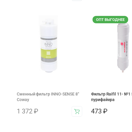
ОПТ ВЫГОДНЕЕ
Сменный фильтр INNO-SENSE 8"
Фильтр Raifil 11- №1
Coway
пурифайера
1 372
₽
473
₽