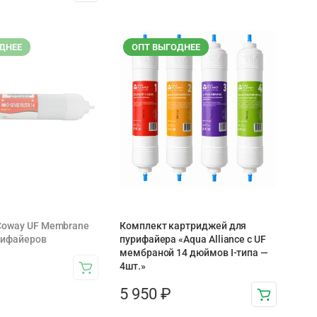
ДНЕЕ
ОПТ ВЫГОДНЕЕ
Coway UF Membrane
Комплект картриджей для
рифайеров
пурифайера «Aqua Alliance с UF
мембраной 14 дюймов I-типа —
4шт.»
5 950
₽