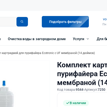
vo
Подобрать фильтры
Пн 
и
Очистка воды в загородном доме
Услуги
Для б
 картриджей для пурифайера Ecotronic с UF мембраной (14 дюймов)
Комплект кар
пурифайера Eco
мембраной (1
Код товара:
9544
Артикул:
7250
В наличии