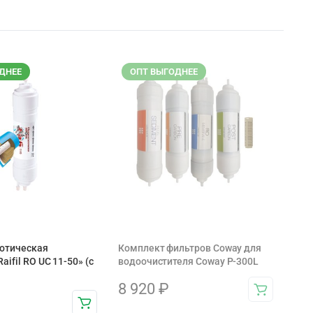
ДНЕЕ
ОПТ ВЫГОДНЕЕ
отическая
Комплект фильтров Coway для
ifil RO UC 11-50» (с
водоочистителя Coway P-300L
8 920
₽