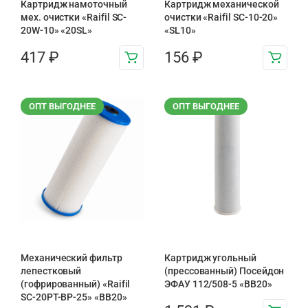
Картридж намоточный
Картридж механической
мех. очистки «Raifil SC-
очистки «Raifil SC-10-20»
20W-10» «20SL»
«SL10»
417
₽
156
₽
ОПТ ВЫГОДНЕЕ
ОПТ ВЫГОДНЕЕ
Механический фильтр
Картридж угольный
лепестковый
(прессованный) Посейдон
(гофрированный) «Raifil
ЭФАУ 112/508-5 «BB20»
SC-20PT-ВР-25» «BB20»