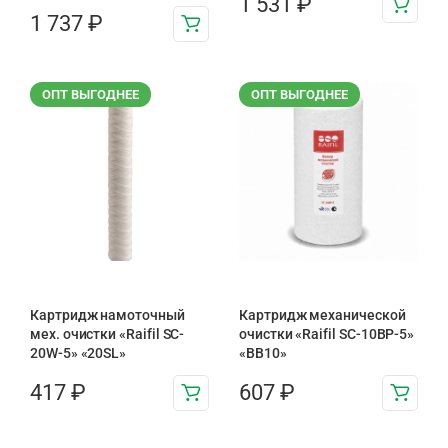
1 531
₽
1 737
₽
ОПТ ВЫГОДНЕЕ
ОПТ ВЫГОДНЕЕ
Картридж намоточный
Картридж механической
мех. очистки «Raifil SC-
очистки «Raifil SC-10BP-5»
20W-5» «20SL»
«BB10»
417
₽
607
₽