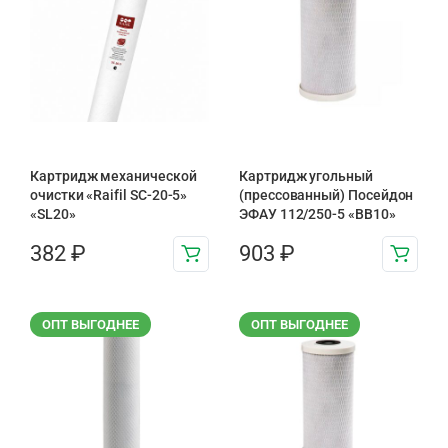
Картридж механической
Картридж угольный
очистки «Raifil SC-20-5»
(прессованный) Посейдон
«SL20»
ЭФАУ 112/250-5 «BB10»
382
₽
903
₽
ОПТ ВЫГОДНЕЕ
ОПТ ВЫГОДНЕЕ