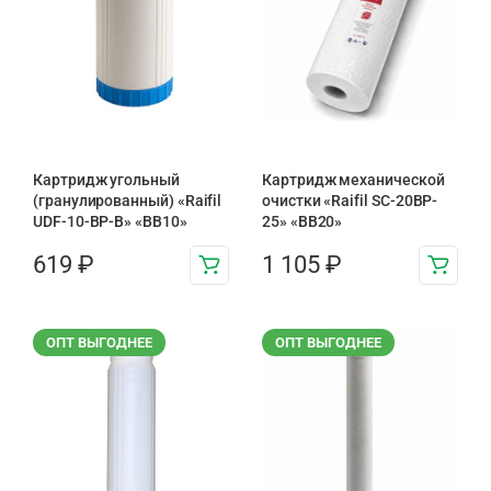
Картридж угольный
Картридж механической
(гранулированный) «Raifil
очистки «Raifil SC-20BP-
UDF-10-BP-B» «BB10»
25» «BB20»
619
₽
1 105
₽
ОПТ ВЫГОДНЕЕ
ОПТ ВЫГОДНЕЕ