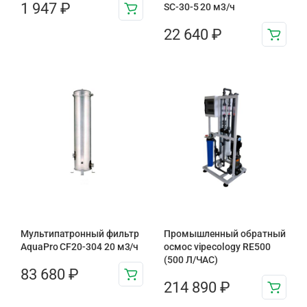
1 947
₽
SC-30-5 20 м3/ч
22 640
₽
Мультипатронный фильтр
Промышленный обратный
AquaPro CF20-304 20 м3/ч
осмос vipecology RE500
(500 Л/ЧАС)
83 680
₽
214 890
₽