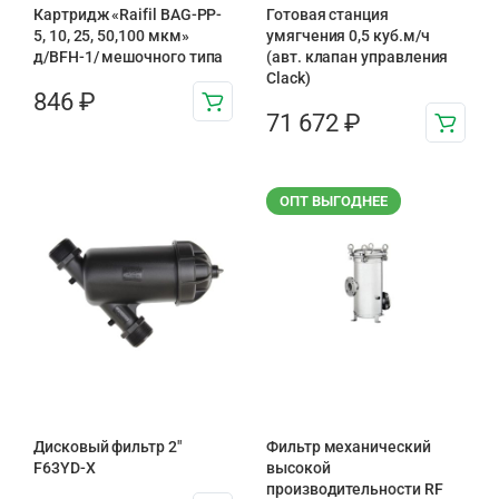
Картридж «Raifil BAG-PP-
Готовая станция
5, 10, 25, 50,100 мкм»
умягчения 0,5 куб.м/ч
д/BFH-1/ мешочного типа
(авт. клапан управления
Clack)
846
₽
71 672
₽
ОПТ ВЫГОДНЕЕ
Дисковый фильтр 2"
Фильтр механический
F63YD-X
высокой
производительности RF