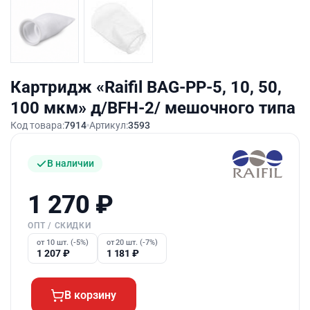
Картридж «Raifil BAG-PP-5, 10, 50,
100 мкм» д/BFH-2/ мешочного типа
Код товара:
7914
Артикул:
3593
В наличии
1 270
₽
ОПТ / СКИДКИ
от 10 шт. (-5%)
от 20 шт. (-7%)
1 207
₽
1 181
₽
В корзину