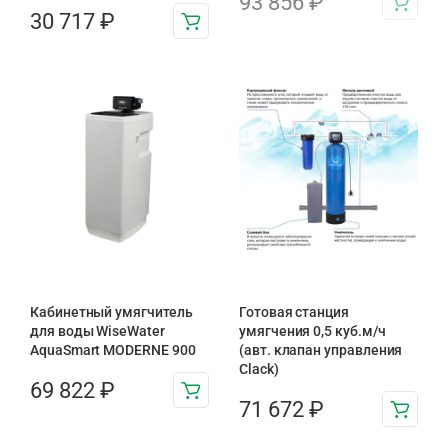
93 856
₽
30 717
₽
Кабинетный умягчитель
Готовая станция
для воды WiseWater
умягчения 0,5 куб.м/ч
AquaSmart MODERNE 900
(авт. клапан управления
Clack)
69 822
₽
71 672
₽