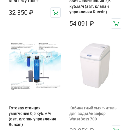
RunLucky 1000Е
обезжелезивания 2,5
куб.м/ч (авт. клапан
32 350
₽
управления Runxin)
54 091
₽
Готовая станция
Кабинетный умягчитель
умягчения 0,5 куб.м/ч
для воды Аквафор
(авт. клапан управления
WaterBoss 700
Runxin)