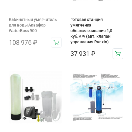
Кабинетный умягчитель
Готовая станция
для воды Аквафор
умягчения-
WaterBoss 900
обезжелезивания 1,0
куб.м/ч (авт. клапан
108 976
₽
управления Runxin)
37 931
₽