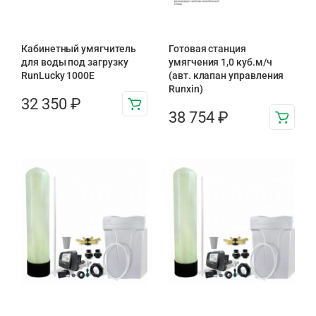
Кабинетный умягчитель
Готовая станция
для воды под загрузку
умягчения 1,0 куб.м/ч
RunLucky 1000Е
(авт. клапан управления
Runxin)
32 350
₽
38 754
₽