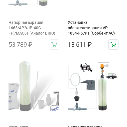
Напорная аэрация
Установка
1665/AP2(JP-40C
обезжелезивания VP
FF)/MAC01 (Аналог BRIO)
1054/F67P1 (Сорбент АС)
53 789
₽
13 611
₽