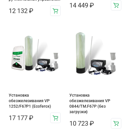
14 449
₽
12 132
₽
Установка
Установка
обезжелезивания VP
обезжелезивания VP
1252/F67P1 (Ecoferox)
0844/TM.F67P (без
загрузки)
17 177
₽
10 723
₽