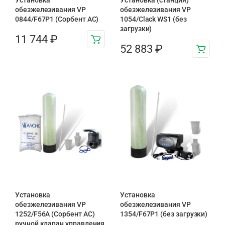
Установка
Установка (станция)
обезжелезивания VP
обезжелезивания VP
0844/F67P1 (Сорбент АС)
1054/Clack WS1 (без
загрузки)
11 744
₽
52 883
₽
Установка
Установка
обезжелезивания VP
обезжелезивания VP
1252/F56A (Сорбент АС)
1354/F67P1 (без загрузки)
ручной клапан управления