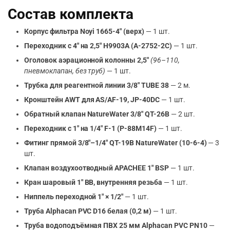
Состав комплекта
Корпус фильтра Noyi 1665-4″ (верх)
— 1 шт.
Переходник с 4″ на 2,5″ H9903A (A-2752-2C)
— 1 шт.
Оголовок аэрационной колонны 2,5″
(96–110,
пневмоклапан, без труб)
— 1 шт.
Трубка для реагентной линии 3/8″ TUBE 38
— 2 м.
Кронштейн AWT для AS/AF-19, JP-40DC
— 1 шт.
Обратный клапан NatureWater 3/8″ QT-26B
— 2 шт.
Переходник с 1″ на 1/4″ F-1 (P-88M14F)
— 1 шт.
Фитинг прямой 3/8″–1/4″ QT-19B NatureWater (10-6-4)
— 3
шт.
Клапан воздухоотводный APACHEE 1″ BSP
— 1 шт.
Кран шаровый 1″ ВВ, внутренняя резьба
— 1 шт.
Ниппель переходной 1″ × 1/2″
— 1 шт.
Труба Alphacan PVC D16 белая (0,2 м)
— 1 шт.
Труба водоподъёмная ПВХ 25 мм Alphacan PVC PN10
—