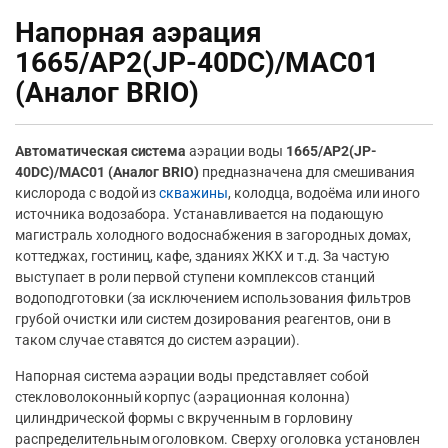
Напорная аэрация
1665/AP2(JP-40DC)/MAC01
(Аналог BRIO)
Автоматическая система
аэрации воды
1665/AP2(JP-
40DC)/MAC01 (Аналог BRIO)
предназначена для смешивания
кислорода с водой из
скважины
, колодца, водоёма или иного
источника водозабора. Устанавливается на подающую
магистраль холодного водоснабжения в загородных домах,
коттеджах, гостиниц, кафе, зданиях ЖКХ и т.д. За частую
выступает в роли первой ступени комплексов станций
водоподготовки (за исключением использования фильтров
грубой очистки или систем дозирования реагентов, они в
таком случае ставятся до систем аэрации).
Напорная система аэрации воды представляет собой
стекловолоконный корпус (аэрационная колонна)
цилиндрической формы с вкрученным в горловину
распределительным оголовком. Сверху оголовка установлен