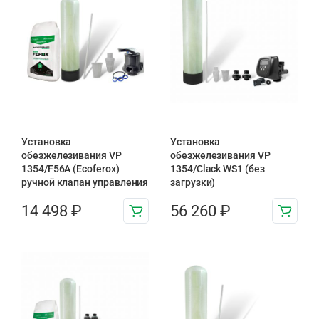
Установка
Установка
обезжелезивания VP
обезжелезивания VP
1354/F56A (Ecoferox)
1354/Clack WS1 (без
ручной клапан управления
загрузки)
14 498
₽
56 260
₽