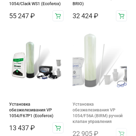
1054/Clack WS1 (Ecoferox)
BRIO)
55 247
₽
32 424
₽
Установка
Установка
обезжелезивания VP
обезжелезивания VP
1054/F67P1 (Ecoferox)
1054/F56A (BIRM) ручной
клапан управления
13 437
₽
22 905
₽