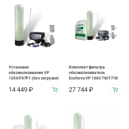
Установка
Комплект фильтра
обезжелезивания VP
обезжелезиватель
1354/F67P1 (без загрузки)
Ecoferox VP 1665 TM F71B
14 449
₽
27 744
₽