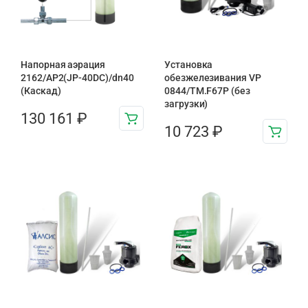
Напорная аэрация
Установка
2162/AP2(JP-40DC)/dn40
обезжелезивания VP
(Каскад)
0844/TM.F67P (без
загрузки)
130 161
₽
10 723
₽