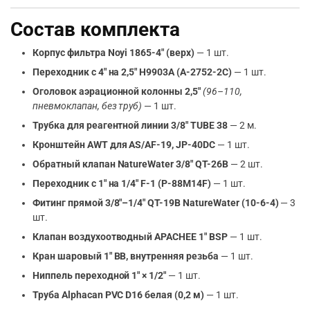
Состав комплекта
Корпус фильтра Noyi 1865-4″ (верх)
— 1 шт.
Переходник с 4″ на 2,5″ H9903A (A-2752-2C)
— 1 шт.
Оголовок аэрационной колонны 2,5″
(96–110,
пневмоклапан, без труб)
— 1 шт.
Трубка для реагентной линии 3/8″ TUBE 38
— 2 м.
Кронштейн AWT для AS/AF-19, JP-40DC
— 1 шт.
Обратный клапан NatureWater 3/8″ QT-26B
— 2 шт.
Переходник с 1″ на 1/4″ F-1 (P-88M14F)
— 1 шт.
Фитинг прямой 3/8″–1/4″ QT-19B NatureWater (10-6-4)
— 3
шт.
Клапан воздухоотводный APACHEE 1″ BSP
— 1 шт.
Кран шаровый 1″ ВВ, внутренняя резьба
— 1 шт.
Ниппель переходной 1″ × 1/2″
— 1 шт.
Труба Alphacan PVC D16 белая (0,2 м)
— 1 шт.