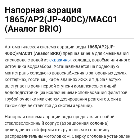
Напорная аэрация
1865/AP2(JP-40DC)/MAC01
(Аналог BRIO)
Автоматическая система аэрации воды
1865/AP2(JP-
40DC)/MAC01 (Аналог BRIO)
предназначена для смешивания
кислорода с водой из
скважины
, колодца, водоёма или иного
источника водозабора. Устанавливается на подающую
магистраль холодного водоснабжения в загородных домах,
коттеджах, гостиниц, кафе, зданиях ЖКХ и т.д. За частую
выступает в роли первой ступени комплексов станций
водоподготовки (за исключением использования фильтров
грубой очистки или систем дозирования реагентов, они в
таком случае ставятся до систем аэрации).
Напорная система аэрации воды представляет собой
стекловолоконный корпус (аэрационная колонна)
цилиндрической формы с вкрученным в горловину
распределительным оголовком. Сверху оголовка установлен