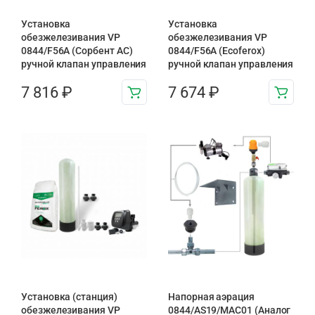
Установка
Установка
обезжелезивания VP
обезжелезивания VP
0844/F56A (Сорбент АС)
0844/F56A (Ecoferox)
ручной клапан управления
ручной клапан управления
7 816
₽
7 674
₽
Установка (станция)
Напорная аэрация
обезжелезивания VP
0844/AS19/MAC01 (Аналог