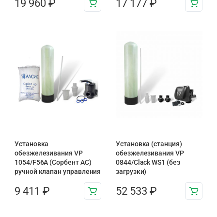
19 960
₽
17 177
₽
Установка
Установка (станция)
обезжелезивания VP
обезжелезивания VP
1054/F56A (Сорбент АС)
0844/Clack WS1 (без
ручной клапан управления
загрузки)
9 411
₽
52 533
₽