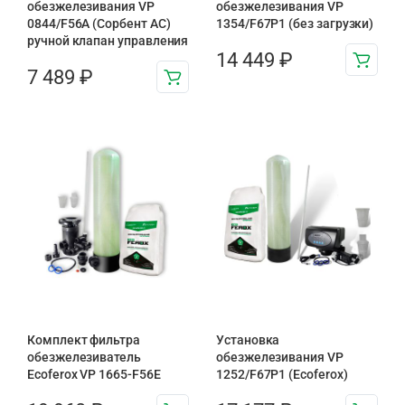
обезжелезивания VP
обезжелезивания VP
0844/F56A (Сорбент АС)
1354/F67P1 (без загрузки)
ручной клапан управления
14 449
₽
7 489
₽
Комплект фильтра
Установка
обезжелезиватель
обезжелезивания VP
Ecoferox VP 1665-F56E
1252/F67P1 (Ecoferox)