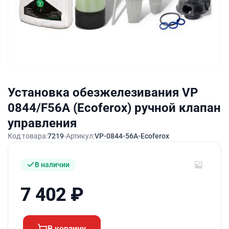
Установка обезжелезивания VP
0844/F56A (Ecoferox) ручной клапан
управления
Код товара:
7219
Артикул:
VP-0844-56A-Ecoferox
В наличии
7 402
₽
В корзину