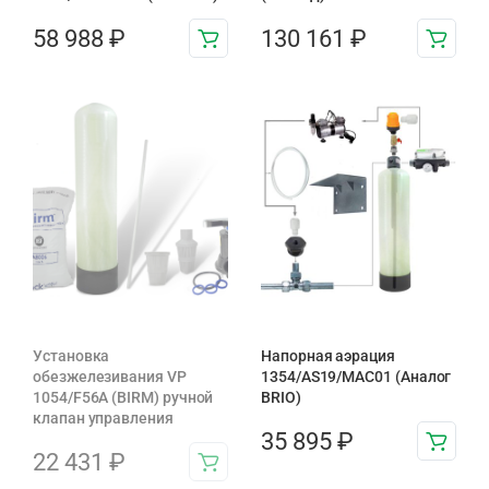
58 988
₽
130 161
₽
Установка
Напорная аэрация
обезжелезивания VP
1354/AS19/MAC01 (Аналог
1054/F56A (BIRM) ручной
BRIO)
клапан управления
35 895
₽
22 431
₽