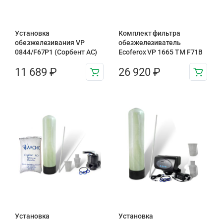
Установка
Комплект фильтра
обезжелезивания VP
обезжелезиватель
0844/F67P1 (Сорбент АС)
Ecoferox VP 1665 TM F71B
11 689
₽
26 920
₽
Установка
Установка