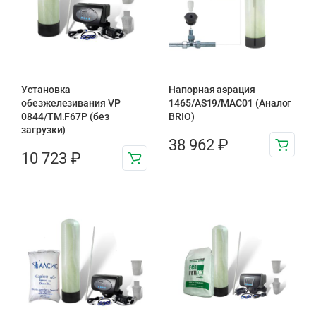
Установка
Напорная аэрация
обезжелезивания VP
1465/AS19/MAC01 (Аналог
0844/TM.F67P (без
BRIO)
загрузки)
38 962
₽
10 723
₽