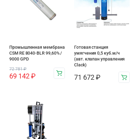
Промышленная мембрана
Готовая станция
CSM RE 8040-BLR 99,60% /
умягчения 0,5 куб.м/ч
9000 GPD
(авт. клапан управления
Clack)
72 781
₽
69 142
₽
71 672
₽