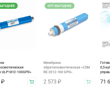
ВЫГОДНЕЕ
ОПТ ВЫГОДНЕЕ
на
Мембрана
Готов
оосмотическая
обратноосмотическая «CSM
0,5 ку
n ULP1812-100GPD»
RE 2012-100 GPD»
управ
1
₽
2 573
₽
71 