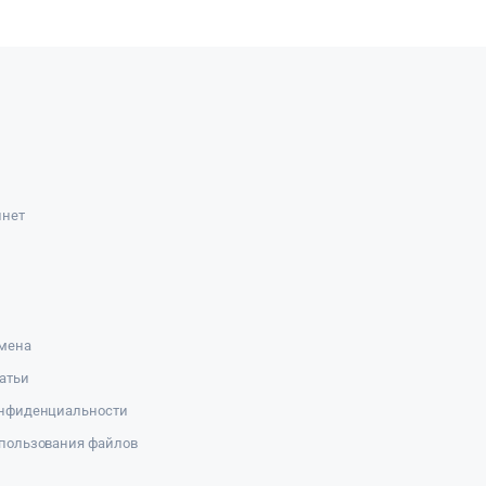
инет
амена
атьи
онфиденциальности
пользования файлов