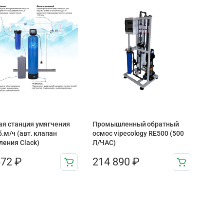
ая станция умягчения
Промышленный обратный
б.м/ч (авт. клапан
осмос vipecology RE500 (500
ления Clack)
Л/ЧАС)
672
₽
214 890
₽