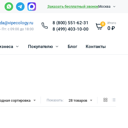
Заказать бесплатный звонок
Москва
da@vipecology.ru
8 (800) 551-62-31
Итого
0
0
₽
8 (499) 403-10-00
- Пт: с 09:00 до 18:00
изнеса
Покупателю
Блог
Контакты
Показать:
одная сортировка
28 товаров