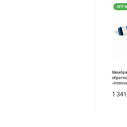
ОПТ 
Мембра
обратн
«Vontro
1 34