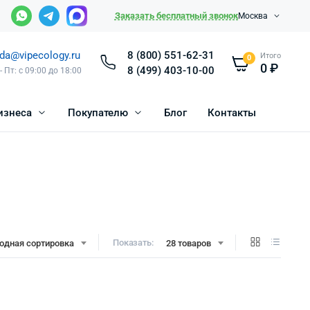
Заказать бесплатный звонок
Москва
da@vipecology.ru
8 (800) 551-62-31
Итого
0
0
₽
8 (499) 403-10-00
- Пт: с 09:00 до 18:00
изнеса
Покупателю
Блог
Контакты
Показать:
одная сортировка
28 товаров