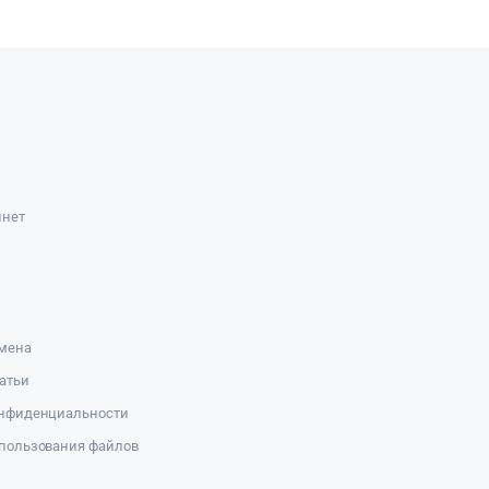
инет
амена
атьи
онфиденциальности
пользования файлов