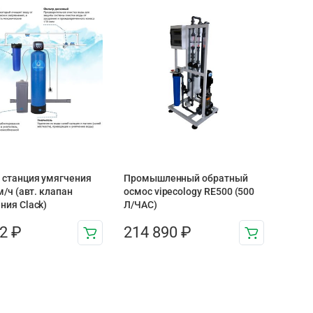
 станция умягчения
Промышленный обратный
м/ч (авт. клапан
осмос vipecology RE500 (500
ния Clack)
Л/ЧАС)
72
₽
214 890
₽