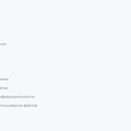
инет
амена
атьи
онфиденциальности
пользования файлов