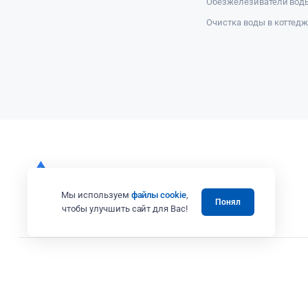
Обезжелезиватели вод
Очистка воды в коттед
Мы используем
файлы cookie
,
Понял
чтобы улучшить сайт для Вас!
Все права защищены 2008 - 2025 © Випэколоджи
Вся представленная на сайте информация, в том числе касающаяся те