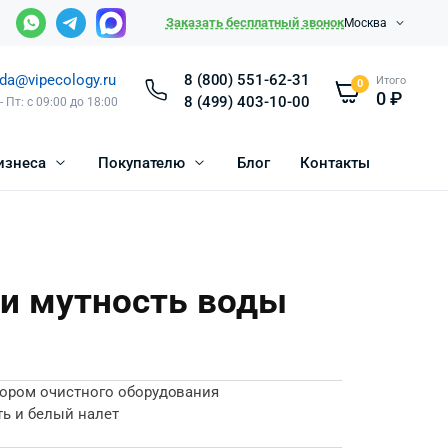
Заказать бесплатный звонок
Москва
da@vipecology.ru
8 (800) 551-62-31
Итого
0
0
₽
8 (499) 403-10-00
- Пт: с 09:00 до 18:00
изнеса
Покупателю
Блог
Контакты
 и мутность воды
бором очистного оборудования
ть и белый налет