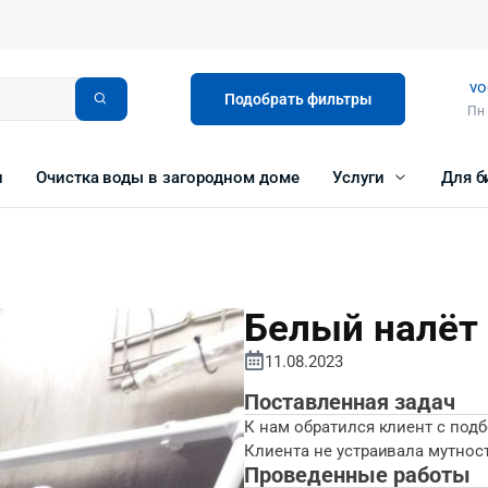
vo
Подобрать фильтры
Пн 
и
Очистка воды в загородном доме
Услуги
Для б
Белый налёт
11.08.2023
Поставленная задач
К нам обратился клиент с под
Клиента не устраивала мутнос
Проведенные работы