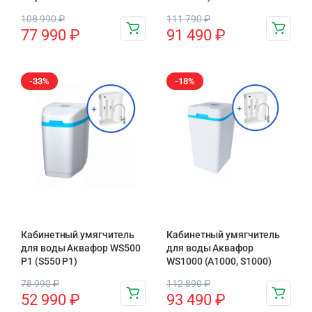
108 990
₽
111 790
₽
77 990
₽
91 490
₽
-33%
-18%
Кабинетный умягчитель
Кабинетный умягчитель
для воды Аквафор WS500
для воды Аквафор
P1 (S550 P1)
WS1000 (А1000, S1000)
78 990
₽
112 890
₽
52 990
₽
93 490
₽