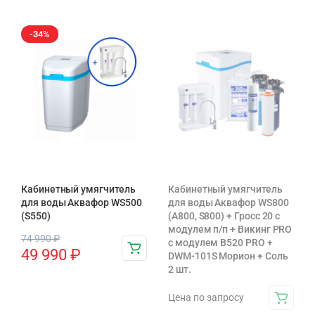
-34%
Кабинетный умягчитель
Кабинетный умягчитель
для воды Аквафор WS500
для воды Аквафор WS800
(S550)
(А800, S800) + Гросс 20 с
модулем п/п + Викинг PRO
74 990
₽
с модулем В520 PRO +
49 990
₽
DWM-101S Морион + Соль
2 шт.
Цена по запросу