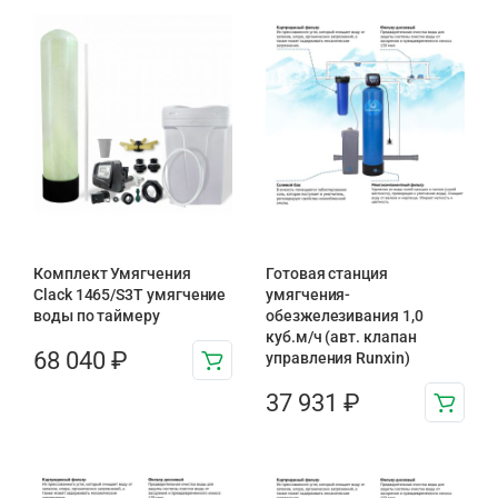
Комплект Умягчения
Готовая станция
Clack 1465/S3T умягчение
умягчения-
воды по таймеру
обезжелезивания 1,0
куб.м/ч (авт. клапан
68 040
₽
управления Runxin)
37 931
₽