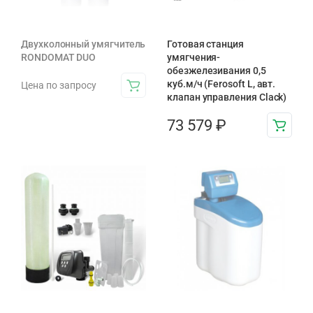
Двухколонный умягчитель
Готовая станция
RONDOMAT DUO
умягчения-
обезжелезивания 0,5
куб.м/ч (Ferosoft L, авт.
Цена по запросу
клапан управления Clack)
73 579
₽