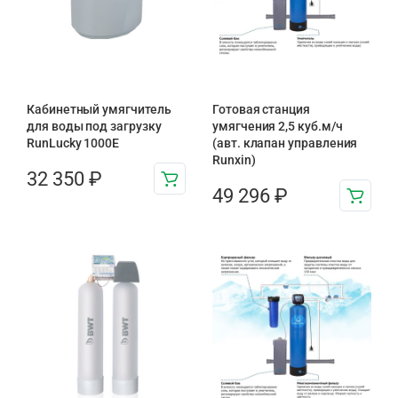
Кабинетный умягчитель
Готовая станция
для воды под загрузку
умягчения 2,5 куб.м/ч
RunLucky 1000Е
(авт. клапан управления
Runxin)
32 350
₽
49 296
₽