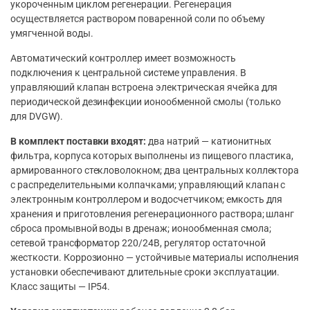
укороченным циклом регенерации. Регенерация
осуществляется раствором поваренной соли по объему
умягченной воды.
Автоматический контроллер имеет возможность
подключения к центральной системе управления. В
управляюший клапан встроена электрическая ячейка для
периодической дезинфекции ионообменной смолы (только
для DVGW).
В комплект поставки входят:
два натрий — катионитных
фильтра, корпуса которых выполнены из пищевого пластика,
армированного стекловолокном; два центральных коллектора
с распределительными колпачками; управляющий клапан с
электронным контроллером и водосчетчиком; емкость для
хранения и приготовления регенерационного раствора; шланг
сброса промывной воды в дренаж; ионообменная смола;
сетевой трансформатор 220/24В, регулятор остаточной
жесткости. Коррозионно — устойчивые материалы исполнения
установки обеспечивают длительные сроки эксплуатации.
Класс защиты — IP54.