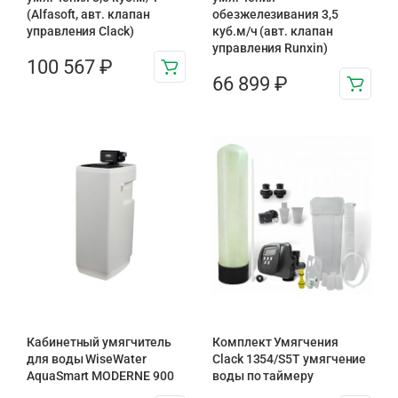
(Alfasoft, авт. клапан
обезжелезивания 3,5
управления Clack)
куб.м/ч (авт. клапан
управления Runxin)
100 567
₽
66 899
₽
Кабинетный умягчитель
Комплект Умягчения
для воды WiseWater
Clack 1354/S5T умягчение
AquaSmart MODERNE 900
воды по таймеру