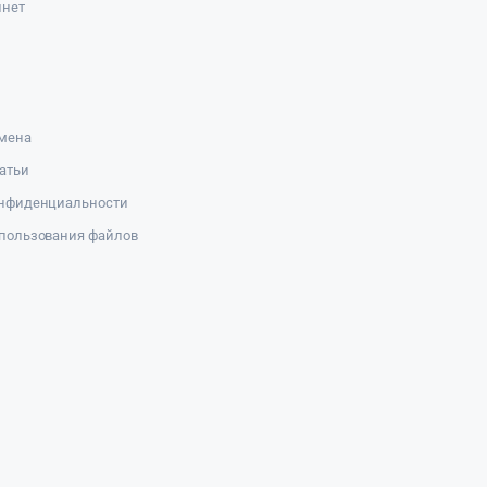
инет
амена
атьи
онфиденциальности
пользования файлов