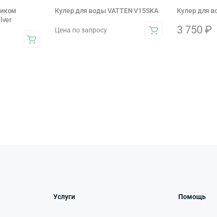
ликом
Кулер для воды VATTEN V15SKA
Кулер для в
lver
3 750
₽
Цена по запросу
Услуги
Помощь