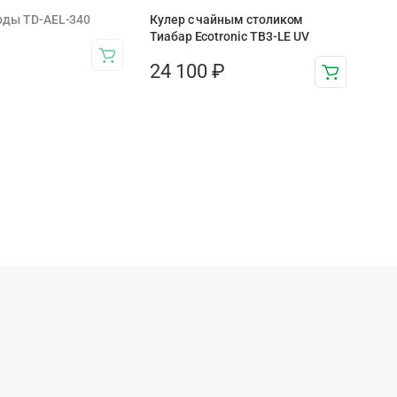
оды TD-AEL-340
Кулер с чайным столиком
Тиабар Ecotronic TB3-LE UV
24 100
₽