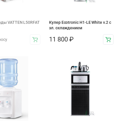
воды VATTEN L50RFAT
Кулер Ecotronic H1-LE White v.2 с
эл. охлаждением
11 800
₽
росу