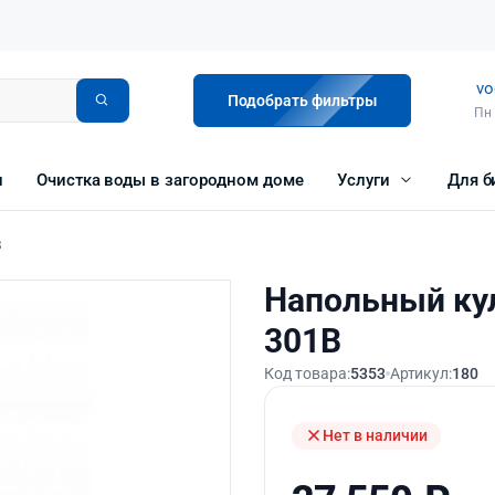
vo
Подобрать фильтры
Пн 
и
Очистка воды в загородном доме
Услуги
Для б
B
Напольный ку
301B
Код товара:
5353
Артикул:
180
Нет в наличии