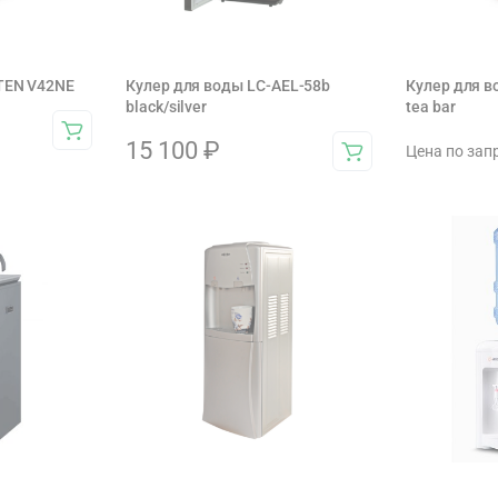
TEN V42NE
Кулер для воды LC-AEL-58b
Кулер для 
black/silver
tea bar
15 100
₽
Цена по зап