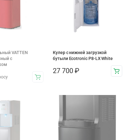
льный VATTEN
Кулер с нижней загрузкой
сный с
бутыли Ecotronic P8-LX White
ком
27 700
₽
росу