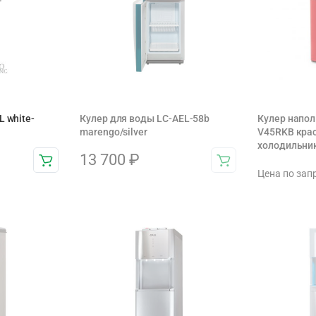
L white-
Кулер для воды LC-AEL-58b
Кулер напо
marengo/silver
V45RKB кра
холодильни
13 700
₽
Цена по зап