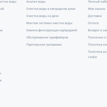
истки воды
Анализ воды
Личный каб
ной
Очистка воды в загородном доме
Мои заказы
Очистка воды на даче
Доставка
Монтаж системы очистки воды
Оплата
ры
Замена фильтрующих картриджей
Возврат и з
Обслуживание пурифайеров
Полезные ст
Партнерская программа
Политика к
Политика ис
cookie
ы
же