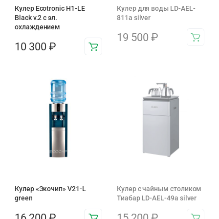
Кулер Ecotronic H1-LE
Кулер для воды LD-AEL-
Black v.2 с эл.
811a silver
охлаждением
19 500
₽
10 300
₽
Кулер «Экочип» V21-L
Кулер с чайным столиком
green
Тиабар LD-AEL-49a silver
16 200
₽
15 200
₽