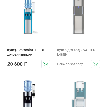
Кулер Ecotronic H1-LF с
Кулер для воды VATTEN
холодильником
L48NK
20 600
₽
Цена по запросу