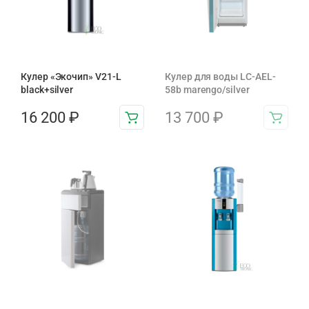
Кулер «Экочип» V21-L
Кулер для воды LC-AEL-
black+silver
58b marengo/silver
16 200
₽
13 700
₽