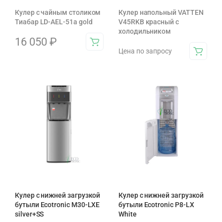
Кулер с чайным столиком
Кулер напольный VATTEN
Тиабар LD-AEL-51а gold
V45RKB красный с
холодильником
16 050
₽
Цена по запросу
Кулер с нижней загрузкой
Кулер с нижней загрузкой
бутыли Ecotronic M30-LXE
бутыли Ecotronic P8-LX
silver+SS
White