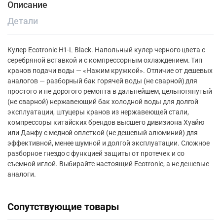
Описание
Детали
Кулер Ecotronic H1-L Black. Напольный кулер черного цвета с
серебряной вставкой и с компрессорным охлаждением. Тип
кранов подачи воды — «Нажим кружкой». Отличие от дешевых
аналогов — разборный бак горячей воды (не сварной) для
простого и не дорогого ремонта в дальнейшем, цельнотянутый
(не сварной) нержавеющий бак холодной воды для долгой
эксплуатации, штуцеры кранов из нержавеющей стали,
компрессоры китайских брендов высшего дивизиона Хуайю
или Данфу с медной оплеткой (не дешевый алюминий) для
эффективной, менее шумной и долгой эксплуатации. Сложное
разборное гнездо с функцией защиты от протечек и со
съемной иглой. Выбирайте настоящий Ecotronic, а не дешевые
аналоги.
Сопутствующие товары